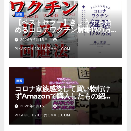
除菌
【ベストセラー】きょうから始
めるコロナワクチン解毒17の方
法【本要約】
2026年6月15日
PIKAKICHI2015@GMAIL.COM
除菌
コロナ家族感染して買い物行け
ずAmazonで購入したもの紹
介 #Shorts
2026年6月15日
PIKAKICHI2015@GMAIL.COM