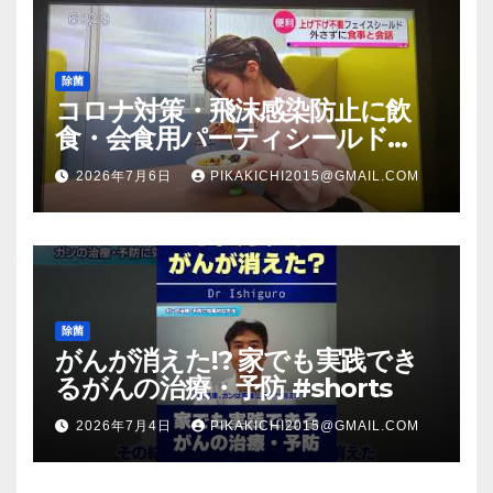
除菌
コロナ対策・飛沫感染防止に飲
食・会食用パーティシールド
（マスク会食代替品）ＦＢＣ福井
2026年7月6日
PIKAKICHI2015@GMAIL.COM
放送のＴＶ番組での紹介映像
除菌
がんが消えた!? 家でも実践でき
るがんの治療・予防 #shorts
2026年7月4日
PIKAKICHI2015@GMAIL.COM