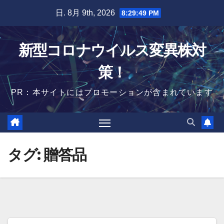
Skip
日. 8月 9th, 2026
8:29:50 PM
to
content
新型コロナウイルス変異株対
策！
PR：本サイトにはプロモーションが含まれています
タグ:
贈答品