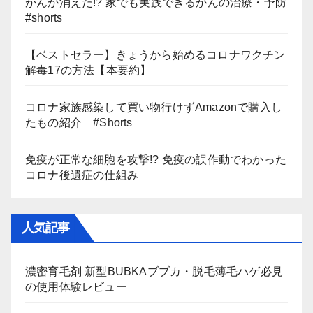
がんが消えた!? 家でも実践できるがんの治療・予防
#shorts
【ベストセラー】きょうから始めるコロナワクチン
解毒17の方法【本要約】
コロナ家族感染して買い物行けずAmazonで購入し
たもの紹介 #Shorts
免疫が正常な細胞を攻撃!? 免疫の誤作動でわかった
コロナ後遺症の仕組み
人気記事
濃密育毛剤 新型BUBKAブブカ・脱毛薄毛ハゲ必見
の使用体験レビュー