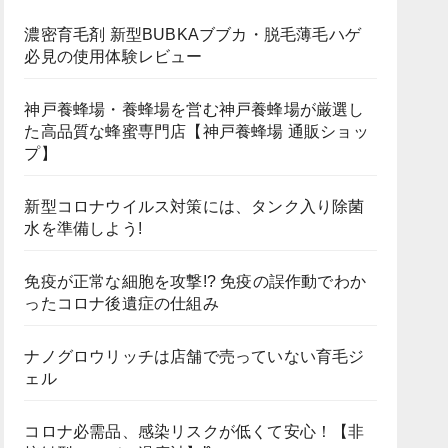
濃密育毛剤 新型BUBKAブブカ・脱毛薄毛ハゲ
必見の使用体験レビュー
神戸養蜂場・養蜂場を営む神戸養蜂場が厳選し
た高品質な蜂蜜専門店【神戸養蜂場 通販ショッ
プ】
新型コロナウイルス対策には、タンク入り除菌
水を準備しよう!
免疫が正常な細胞を攻撃!? 免疫の誤作動でわか
ったコロナ後遺症の仕組み
ナノグロウリッチは店舗で売っていない育毛ジ
ェル
コロナ必需品、感染リスクが低くて安心！【非