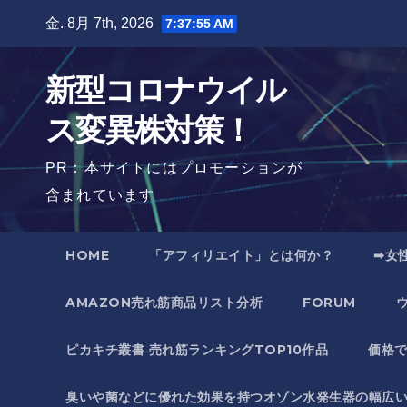
Skip
金. 8月 7th, 2026
7:37:56 AM
to
content
新型コロナウイル
ス変異株対策！
PR：本サイトにはプロモーションが
含まれています
HOME
「アフィリエイト」とは何か？
➡女
AMAZON売れ筋商品リスト分析
FORUM
ピカキチ叢書 売れ筋ランキングTOP10作品
価格
臭いや菌などに優れた効果を持つオゾン水発生器の幅広