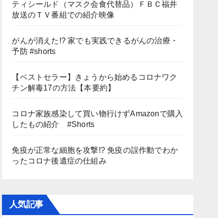
ティシールド（マスク会食代替品）ＦＢＣ福井
放送のＴＶ番組での紹介映像
がんが消えた!? 家でも実践できるがんの治療・
予防 #shorts
【ベストセラー】きょうから始めるコロナワク
チン解毒17の方法【本要約】
コロナ家族感染して買い物行けずAmazonで購入
したもの紹介 #Shorts
免疫が正常な細胞を攻撃!? 免疫の誤作動でわか
ったコロナ後遺症の仕組み
人気記事