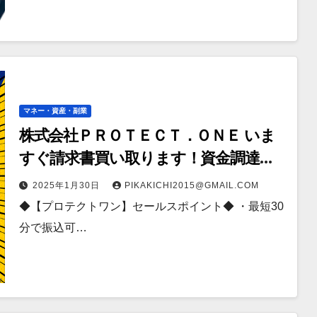
マネー・資産・副業
株式会社ＰＲＯＴＥＣＴ．ＯＮＥ いま
すぐ請求書買い取ります！資金調達な
ら【プロテクトワン】
2025年1月30日
PIKAKICHI2015@GMAIL.COM
◆【プロテクトワン】セールスポイント◆ ・最短30
分で振込可…