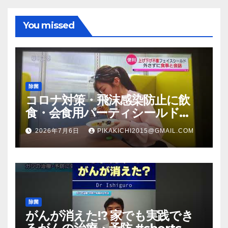
You missed
除菌
コロナ対策・飛沫感染防止に飲
食・会食用パーティシールド
（マスク会食代替品）ＦＢＣ福井
2026年7月6日
PIKAKICHI2015@GMAIL.COM
放送のＴＶ番組での紹介映像
除菌
がんが消えた!? 家でも実践でき