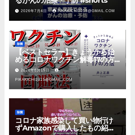
るがんの治療・予防 #shorts
2026年7月4日
PIKAKICHI2015@GMAIL.COM
除菌
【ベストセラー】きょうから始
めるコロナワクチン解毒17の方
法【本要約】
2026年6月15日
PIKAKICHI2015@GMAIL.COM
除菌
コロナ家族感染して買い物行け
ずAmazonで購入したもの紹