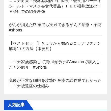
コロナ対策・飛沫感染防止に飲食・会食用パーティ
シールド（マスク会食代替品）ＦＢＣ福井放送のＴ
Ｖ番組での紹介映像
がんが消えた!? 家でも実践できるがんの治療・予防
#shorts
【ベストセラー】きょうから始めるコロナワクチン
解毒17の方法【本要約】
コロナ家族感染して買い物行けずAmazonで購入し
たもの紹介 #Shorts
免疫が正常な細胞を攻撃!? 免疫の誤作動でわかった
コロナ後遺症の仕組み
人気記事