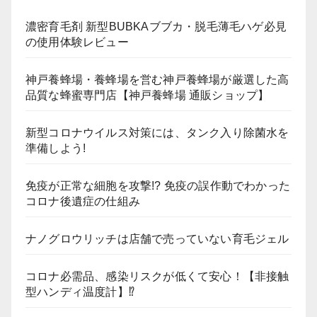
濃密育毛剤 新型BUBKAブブカ・脱毛薄毛ハゲ必見
の使用体験レビュー
神戸養蜂場・養蜂場を営む神戸養蜂場が厳選した高
品質な蜂蜜専門店【神戸養蜂場 通販ショップ】
新型コロナウイルス対策には、タンク入り除菌水を
準備しよう!
免疫が正常な細胞を攻撃!? 免疫の誤作動でわかった
コロナ後遺症の仕組み
ナノグロウリッチは店舗で売っていない育毛ジェル
コロナ必需品、感染リスクが低くて安心！【非接触
型ハンディ温度計】⁉