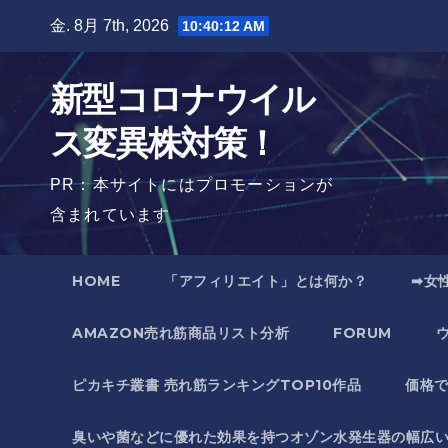
Skip
金. 8月 7th, 2026
10:40:14 AM
to
content
新型コロナウイル
ス変異株対策！
PR：本サイトにはプロモーションが
含まれています
HOME
「アフィリエイト」とは何か？
➡女
AMAZON売れ筋商品リスト分析
FORUM
ピカキチ叢書 売れ筋ランキングTOP10作品
価格
臭いや菌などに優れた効果を持つオゾン水発生器の幅広