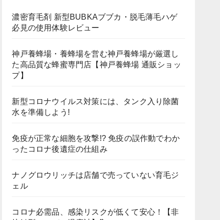
濃密育毛剤 新型BUBKAブブカ・脱毛薄毛ハゲ
必見の使用体験レビュー
神戸養蜂場・養蜂場を営む神戸養蜂場が厳選し
た高品質な蜂蜜専門店【神戸養蜂場 通販ショッ
プ】
新型コロナウイルス対策には、タンク入り除菌
水を準備しよう!
免疫が正常な細胞を攻撃!? 免疫の誤作動でわか
ったコロナ後遺症の仕組み
ナノグロウリッチは店舗で売っていない育毛ジ
ェル
コロナ必需品、感染リスクが低くて安心！【非