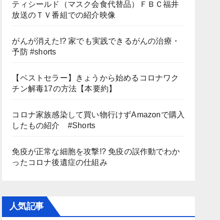
ティシールド（マスク会食代替品）ＦＢＣ福井
放送のＴＶ番組での紹介映像
がんが消えた!? 家でも実践できるがんの治療・
予防 #shorts
【ベストセラー】きょうから始めるコロナワク
チン解毒17の方法【本要約】
コロナ家族感染して買い物行けずAmazonで購入
したもの紹介 #Shorts
免疫が正常な細胞を攻撃!? 免疫の誤作動でわか
ったコロナ後遺症の仕組み
人気記事