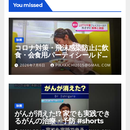
You missed
除菌
コロナ対策・飛沫感染防止に飲
食・会食用パーティシールド
（マスク会食代替品）ＦＢＣ福井
2026年7月6日
PIKAKICHI2015@GMAIL.COM
放送のＴＶ番組での紹介映像
除菌
がんが消えた!? 家でも実践でき
るがんの治療・予防 #shorts