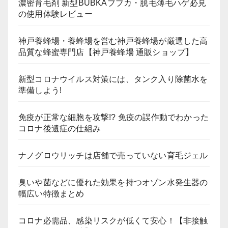
濃密育毛剤 新型BUBKAブブカ・脱毛薄毛ハゲ必見
の使用体験レビュー
神戸養蜂場・養蜂場を営む神戸養蜂場が厳選した高
品質な蜂蜜専門店【神戸養蜂場 通販ショップ】
新型コロナウイルス対策には、タンク入り除菌水を
準備しよう!
免疫が正常な細胞を攻撃!? 免疫の誤作動でわかった
コロナ後遺症の仕組み
ナノグロウリッチは店舗で売っていない育毛ジェル
臭いや菌などに優れた効果を持つオゾン水発生器の
幅広い特徴まとめ
コロナ必需品、感染リスクが低くて安心！【非接触