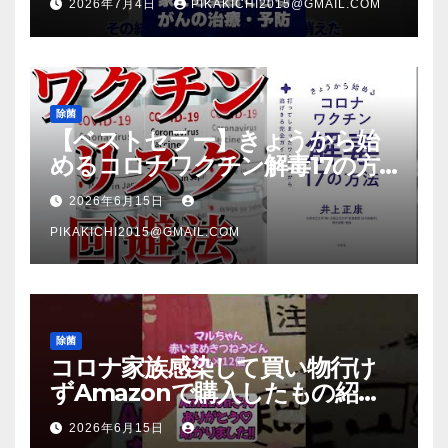
2026年7月4日
PIKAKICHI2015@GMAIL.COM
除菌
【ベストセラー】きょうから始
めるコロナワクチン解毒17の方
法【本要約】
2026年6月15日
PIKAKICHI2015@GMAIL.COM
除菌
コロナ家族感染して買い物行け
ずAmazonで購入したもの紹
介 #Shorts
2026年6月15日