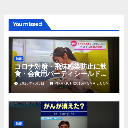
You missed
除菌
コロナ対策・飛沫感染防止に飲
食・会食用パーティシールド
（マスク会食代替品）ＦＢＣ福井
2026年7月6日
PIKAKICHI2015@GMAIL.COM
放送のＴＶ番組での紹介映像
除菌