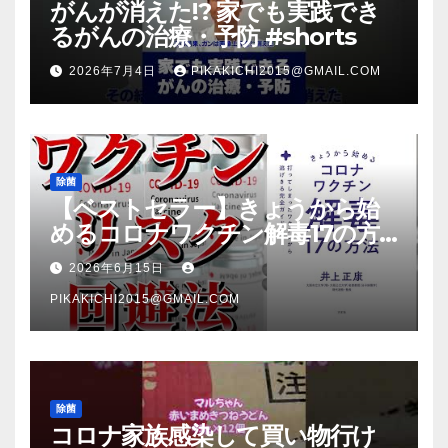
がんが消えた!? 家でも実践でき
るがんの治療・予防 #shorts
2026年7月4日
PIKAKICHI2015@GMAIL.COM
除菌
【ベストセラー】きょうから始
めるコロナワクチン解毒17の方
法【本要約】
2026年6月15日
PIKAKICHI2015@GMAIL.COM
除菌
コロナ家族感染して買い物行け