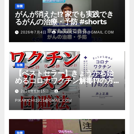
除菌
がんが消えた!? 家でも実践でき
るがんの治療・予防 #shorts
2026年7月4日
PIKAKICHI2015@GMAIL.COM
除菌
【ベストセラー】きょうから始
めるコロナワクチン解毒17の方
法【本要約】
2026年6月15日
PIKAKICHI2015@GMAIL.COM
除菌