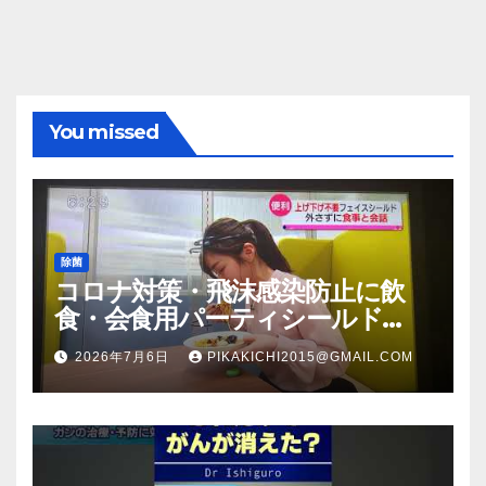
You missed
除菌
コロナ対策・飛沫感染防止に飲
食・会食用パーティシールド
（マスク会食代替品）ＦＢＣ福井
2026年7月6日
PIKAKICHI2015@GMAIL.COM
放送のＴＶ番組での紹介映像