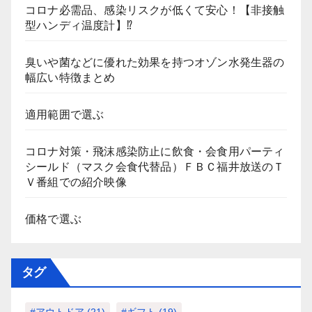
コロナ必需品、感染リスクが低くて安心！【非接触
型ハンディ温度計】⁉
臭いや菌などに優れた効果を持つオゾン水発生器の
幅広い特徴まとめ
適用範囲で選ぶ
コロナ対策・飛沫感染防止に飲食・会食用パーティ
シールド（マスク会食代替品）ＦＢＣ福井放送のＴ
Ｖ番組での紹介映像
価格で選ぶ
タグ
#アウトドア
(21)
#ギフト
(19)