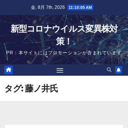
Skip
金. 8月 7th, 2026
11:10:06 AM
to
content
新型コロナウイルス変異株対
策！
PR：本サイトにはプロモーションが含まれています
タグ:
藤ノ井氏