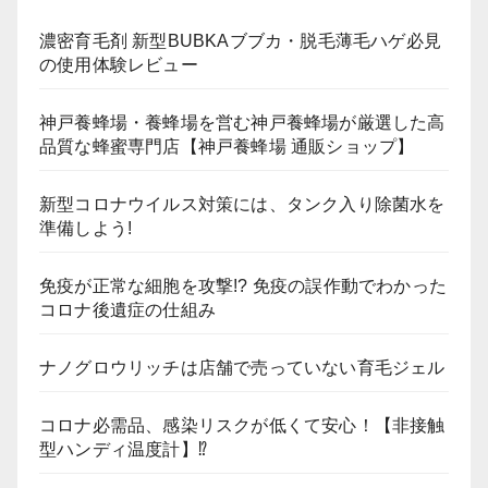
濃密育毛剤 新型BUBKAブブカ・脱毛薄毛ハゲ必見
の使用体験レビュー
神戸養蜂場・養蜂場を営む神戸養蜂場が厳選した高
品質な蜂蜜専門店【神戸養蜂場 通販ショップ】
新型コロナウイルス対策には、タンク入り除菌水を
準備しよう!
免疫が正常な細胞を攻撃!? 免疫の誤作動でわかった
コロナ後遺症の仕組み
ナノグロウリッチは店舗で売っていない育毛ジェル
コロナ必需品、感染リスクが低くて安心！【非接触
型ハンディ温度計】⁉