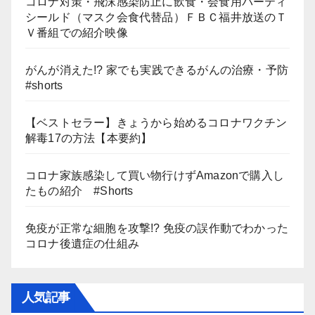
コロナ対策・飛沫感染防止に飲食・会食用パーティ
シールド（マスク会食代替品）ＦＢＣ福井放送のＴ
Ｖ番組での紹介映像
がんが消えた!? 家でも実践できるがんの治療・予防
#shorts
【ベストセラー】きょうから始めるコロナワクチン
解毒17の方法【本要約】
コロナ家族感染して買い物行けずAmazonで購入し
たもの紹介 #Shorts
免疫が正常な細胞を攻撃!? 免疫の誤作動でわかった
コロナ後遺症の仕組み
人気記事