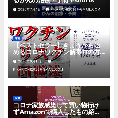
るがんの治療・予防 #shorts
2026年7月4日
PIKAKICHI2015@GMAIL.COM
除菌
【ベストセラー】きょうから始
めるコロナワクチン解毒17の方
法【本要約】
2026年6月15日
PIKAKICHI2015@GMAIL.COM
除菌
コロナ家族感染して買い物行け
ずAmazonで購入したもの紹