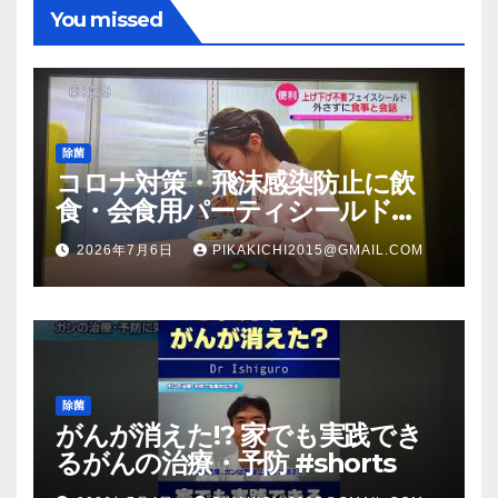
You missed
除菌
コロナ対策・飛沫感染防止に飲
食・会食用パーティシールド
（マスク会食代替品）ＦＢＣ福井
2026年7月6日
PIKAKICHI2015@GMAIL.COM
放送のＴＶ番組での紹介映像
除菌
がんが消えた!? 家でも実践でき
るがんの治療・予防 #shorts