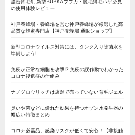
濃密育毛剤 新型BUBKAブブカ・脱毛薄毛ハゲ必見
の使用体験レビュー
神戸養蜂場・養蜂場を営む神戸養蜂場が厳選した高
品質な蜂蜜専門店【神戸養蜂場 通販ショップ】
新型コロナウイルス対策には、タンク入り除菌水を
準備しよう!
免疫が正常な細胞を攻撃!? 免疫の誤作動でわかった
コロナ後遺症の仕組み
ナノグロウリッチは店舗で売っていない育毛ジェル
臭いや菌などに優れた効果を持つオゾン水発生器の
幅広い特徴まとめ
コロナ必需品、感染リスクが低くて安心！【非接触