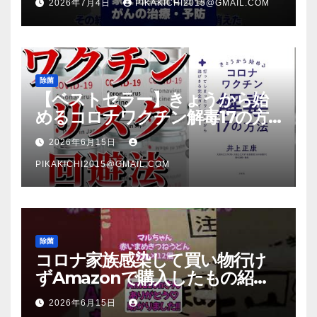
2026年7月4日
PIKAKICHI2015@GMAIL.COM
除菌
【ベストセラー】きょうから始
めるコロナワクチン解毒17の方
法【本要約】
2026年6月15日
PIKAKICHI2015@GMAIL.COM
除菌
コロナ家族感染して買い物行け
ずAmazonで購入したもの紹
介 #Shorts
2026年6月15日