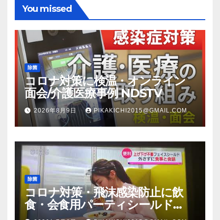
You missed
除菌
コロナ対策に検温・オンライン
面会/介護医療事例 NDSTV
2026年8月9日
PIKAKICHI2015@GMAIL.COM
除菌
コロナ対策・飛沫感染防止に飲
食・会食用パーティシールド
（マスク会食代替品）ＦＢＣ福井