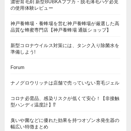
濃密育毛剤 新型BUBKAブブカ・脱毛薄毛ハゲ必見
の使用体験レビュー
神戸養蜂場・養蜂場を営む神戸養蜂場が厳選した高
品質な蜂蜜専門店【神戸養蜂場 通販ショップ】
新型コロナウイルス対策には、タンク入り除菌水を
準備しよう!
Forum
ナノグロウリッチは店舗で売っていない育毛ジェル
コロナ必需品、感染リスクが低くて安心！【非接触
型ハンディ温度計】⁉
臭いや菌などに優れた効果を持つオゾン水発生器の
幅広い特徴まとめ