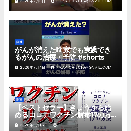
2026年7月6日
PIKAKICHI2015@GMAIL.COM
放送のＴＶ番組での紹介映像
除菌
がんが消えた!? 家でも実践でき
るがんの治療・予防 #shorts
2026年7月4日
PIKAKICHI2015@GMAIL.COM
除菌
【ベストセラー】きょうから始
めるコロナワクチン解毒17の方
法【本要約】
2026年6月15日