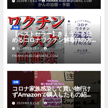
2026年7月4日
PIKAKICHI2015@GMAIL.COM
除菌
【ベストセラー】きょうから始
めるコロナワクチン解毒17の方
法【本要約】
2026年6月15日
PIKAKICHI2015@GMAIL.COM
除菌
コロナ家族感染して買い物行け
ずAmazonで購入したもの紹
介 #Shorts
2026年6月15日