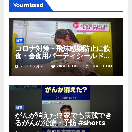
You missed
除菌
コロナ対策・飛沫感染防止に飲
食・会食用パーティシールド
（マスク会食代替品）ＦＢＣ福井
2026年7月6日
PIKAKICHI2015@GMAIL.COM
放送のＴＶ番組での紹介映像
除菌
がんが消えた!? 家でも実践でき
るがんの治療・予防 #shorts