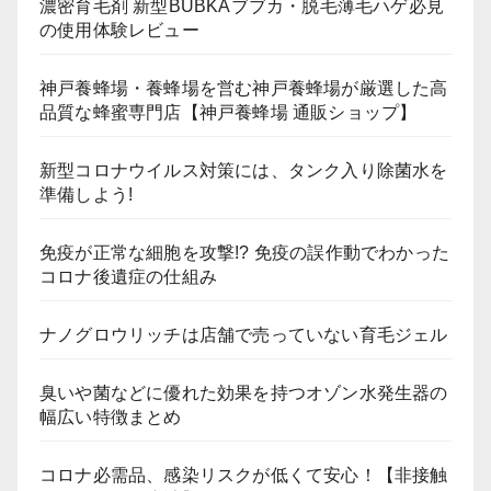
濃密育毛剤 新型BUBKAブブカ・脱毛薄毛ハゲ必見
の使用体験レビュー
神戸養蜂場・養蜂場を営む神戸養蜂場が厳選した高
品質な蜂蜜専門店【神戸養蜂場 通販ショップ】
新型コロナウイルス対策には、タンク入り除菌水を
準備しよう!
免疫が正常な細胞を攻撃!? 免疫の誤作動でわかった
コロナ後遺症の仕組み
ナノグロウリッチは店舗で売っていない育毛ジェル
臭いや菌などに優れた効果を持つオゾン水発生器の
幅広い特徴まとめ
コロナ必需品、感染リスクが低くて安心！【非接触