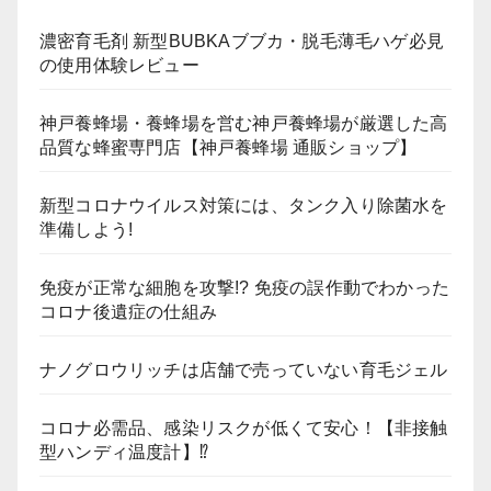
濃密育毛剤 新型BUBKAブブカ・脱毛薄毛ハゲ必見
の使用体験レビュー
神戸養蜂場・養蜂場を営む神戸養蜂場が厳選した高
品質な蜂蜜専門店【神戸養蜂場 通販ショップ】
新型コロナウイルス対策には、タンク入り除菌水を
準備しよう!
免疫が正常な細胞を攻撃!? 免疫の誤作動でわかった
コロナ後遺症の仕組み
ナノグロウリッチは店舗で売っていない育毛ジェル
コロナ必需品、感染リスクが低くて安心！【非接触
型ハンディ温度計】⁉