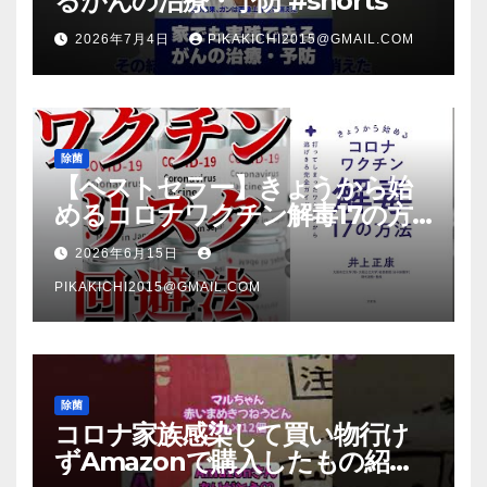
るがんの治療・予防 #shorts
2026年7月4日
PIKAKICHI2015@GMAIL.COM
除菌
【ベストセラー】きょうから始
めるコロナワクチン解毒17の方
法【本要約】
2026年6月15日
PIKAKICHI2015@GMAIL.COM
除菌
コロナ家族感染して買い物行け
ずAmazonで購入したもの紹