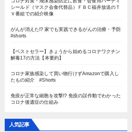
コロナ対策・飛沫感染防止に飲食・会食用パーティ
シールド（マスク会食代替品）ＦＢＣ福井放送のＴ
Ｖ番組での紹介映像
がんが消えた!? 家でも実践できるがんの治療・予防
#shorts
【ベストセラー】きょうから始めるコロナワクチン
解毒17の方法【本要約】
コロナ家族感染して買い物行けずAmazonで購入し
たもの紹介 #Shorts
免疫が正常な細胞を攻撃!? 免疫の誤作動でわかった
コロナ後遺症の仕組み
人気記事