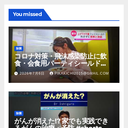
You missed
除菌
コロナ対策・飛沫感染防止に飲
食・会食用パーティシールド
（マスク会食代替品）ＦＢＣ福井
2026年7月6日
PIKAKICHI2015@GMAIL.COM
放送のＴＶ番組での紹介映像
除菌
がんが消えた!? 家でも実践でき