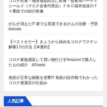
コロナ対策・飛沫感染防止に飲食・会食用パーティ
シールド（マスク会食代替品）ＦＢＣ福井放送のＴ
Ｖ番組での紹介映像
がんが消えた!? 家でも実践できるがんの治療・予防
#shorts
【ベストセラー】きょうから始めるコロナワクチン
解毒17の方法【本要約】
コロナ家族感染して買い物行けずAmazonで購入し
たもの紹介 #Shorts
免疫が正常な細胞を攻撃!? 免疫の誤作動でわかった
コロナ後遺症の仕組み
人気記事