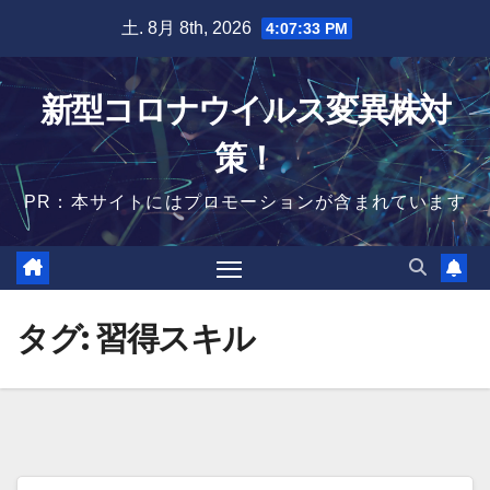
Skip
土. 8月 8th, 2026
4:07:34 PM
to
content
新型コロナウイルス変異株対
策！
PR：本サイトにはプロモーションが含まれています
タグ:
習得スキル