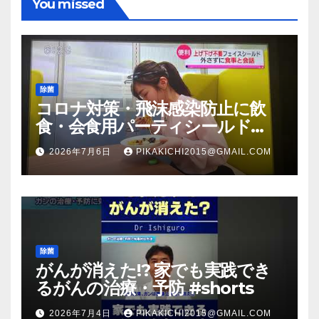
You missed
除菌
コロナ対策・飛沫感染防止に飲
食・会食用パーティシールド
（マスク会食代替品）ＦＢＣ福井
2026年7月6日
PIKAKICHI2015@GMAIL.COM
放送のＴＶ番組での紹介映像
除菌
がんが消えた!? 家でも実践でき
るがんの治療・予防 #shorts
2026年7月4日
PIKAKICHI2015@GMAIL.COM