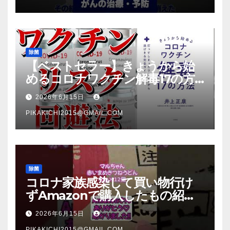
除菌
【ベストセラー】きょうから始
めるコロナワクチン解毒17の方
法【本要約】
2026年6月15日
PIKAKICHI2015@GMAIL.COM
除菌
コロナ家族感染して買い物行け
ずAmazonで購入したもの紹
介 #Shorts
2026年6月15日
PIKAKICHI2015@GMAIL.COM