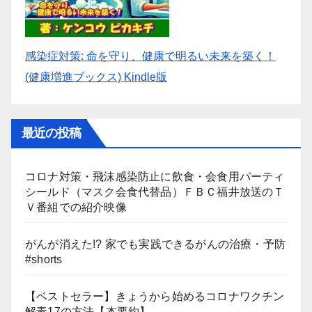
感染症対策: 命を守り、健康で明るい未来を築く！
(健康増進ブックス) Kindle版
最近の投稿
コロナ対策・飛沫感染防止に飲食・会食用パーティ
シールド（マスク会食代替品）ＦＢＣ福井放送のＴ
Ｖ番組での紹介映像
がんが消えた!? 家でも実践できるがんの治療・予防
#shorts
【ベストセラー】きょうから始めるコロナワクチン
解毒17の方法【本要約】