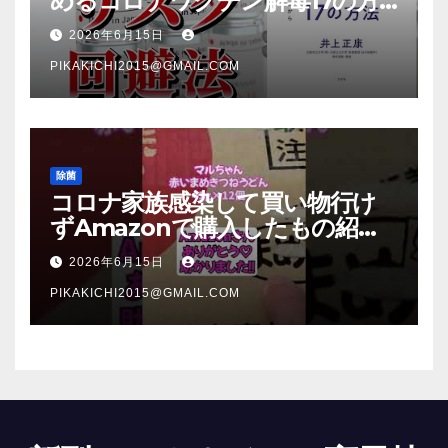
めるコロナワクチン解毒17の方
法【本要約】
2026年6月15日
PIKAKICHI2015@GMAIL.COM
除菌
コロナ家族感染して買い物行け
ずAmazonで購入したもの紹
介 #Shorts
2026年6月15日
PIKAKICHI2015@GMAIL.COM