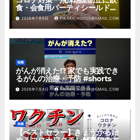
食・会食用パーティシールド
（マスク会食代替品）ＦＢＣ福井
2026年7月6日
PIKAKICHI2015@GMAIL.COM
放送のＴＶ番組での紹介映像
除菌
がんが消えた!? 家でも実践でき
るがんの治療・予防 #shorts
2026年7月4日
PIKAKICHI2015@GMAIL.COM
除菌
【ベストセラー】きょうから始