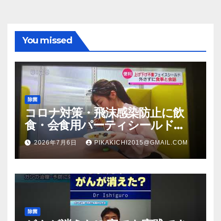
You missed
除菌
コロナ対策・飛沫感染防止に飲
食・会食用パーティシールド
（マスク会食代替品）ＦＢＣ福井
2026年7月6日
PIKAKICHI2015@GMAIL.COM
放送のＴＶ番組での紹介映像
除菌