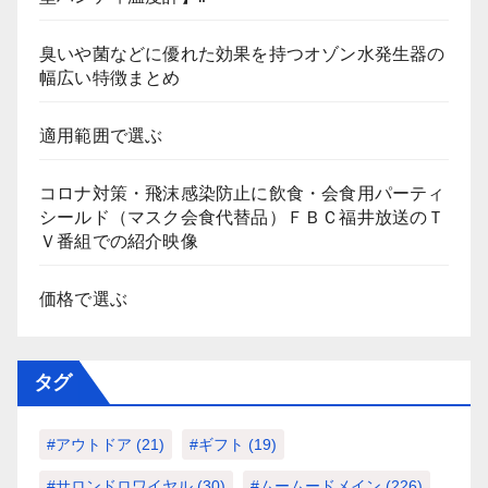
臭いや菌などに優れた効果を持つオゾン水発生器の
幅広い特徴まとめ
適用範囲で選ぶ
コロナ対策・飛沫感染防止に飲食・会食用パーティ
シールド（マスク会食代替品）ＦＢＣ福井放送のＴ
Ｖ番組での紹介映像
価格で選ぶ
タグ
#アウトドア
(21)
#ギフト
(19)
#サロンドロワイヤル
(30)
#ムームードメイン
(226)