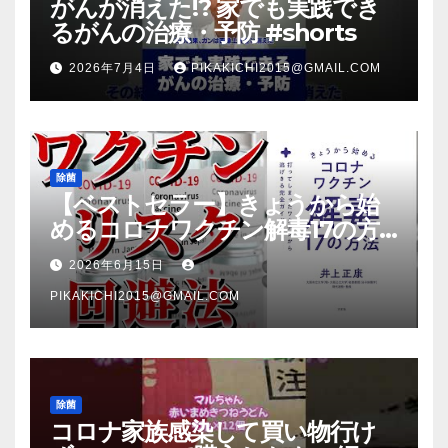
がんが消えた!? 家でも実践でき
るがんの治療・予防 #shorts
2026年7月4日
PIKAKICHI2015@GMAIL.COM
除菌
【ベストセラー】きょうから始
めるコロナワクチン解毒17の方
法【本要約】
2026年6月15日
PIKAKICHI2015@GMAIL.COM
除菌
コロナ家族感染して買い物行け