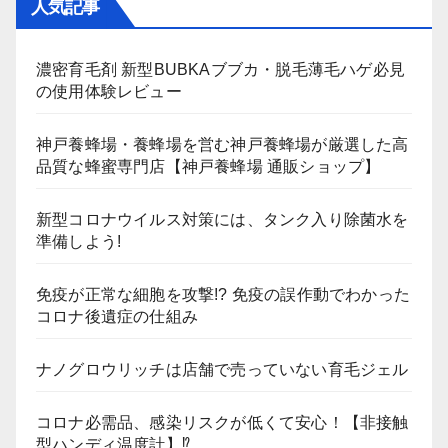
人気記事
濃密育毛剤 新型BUBKAブブカ・脱毛薄毛ハゲ必見
の使用体験レビュー
神戸養蜂場・養蜂場を営む神戸養蜂場が厳選した高
品質な蜂蜜専門店【神戸養蜂場 通販ショップ】
新型コロナウイルス対策には、タンク入り除菌水を
準備しよう!
免疫が正常な細胞を攻撃!? 免疫の誤作動でわかった
コロナ後遺症の仕組み
ナノグロウリッチは店舗で売っていない育毛ジェル
コロナ必需品、感染リスクが低くて安心！【非接触
型ハンディ温度計】⁉