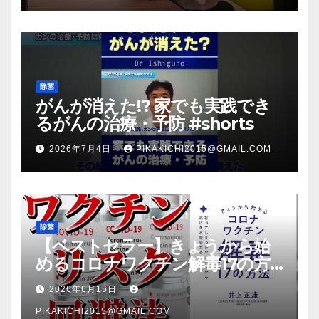
除菌
がんが消えた!? 家でも実践でき
るがんの治療・予防 #shorts
2026年7月4日
PIKAKICHI2015@GMAIL.COM
除菌
【ベストセラー】きょうから始
めるコロナワクチン解毒17の方
法【本要約】
2026年6月15日
PIKAKICHI2015@GMAIL.COM