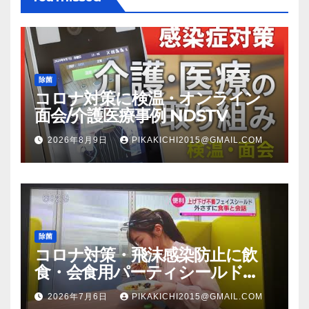
除菌
コロナ対策に検温・オンライン
面会/介護医療事例 NDSTV
2026年8月9日
PIKAKICHI2015@GMAIL.COM
除菌
コロナ対策・飛沫感染防止に飲
食・会食用パーティシールド
（マスク会食代替品）ＦＢＣ福井
2026年7月6日
PIKAKICHI2015@GMAIL.COM
放送のＴＶ番組での紹介映像