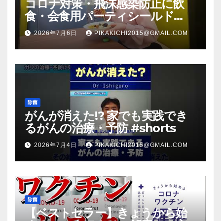
コロナ対策・飛沫感染防止に飲
食・会食用パーティシールド
（マスク会食代替品）ＦＢＣ福井
2026年7月6日
PIKAKICHI2015@GMAIL.COM
放送のＴＶ番組での紹介映像
除菌
がんが消えた!? 家でも実践でき
るがんの治療・予防 #shorts
2026年7月4日
PIKAKICHI2015@GMAIL.COM
除菌
【ベストセラー】きょうから始