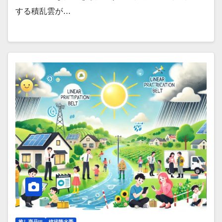
する積乱雲が…
推し商品III
線状降水帯