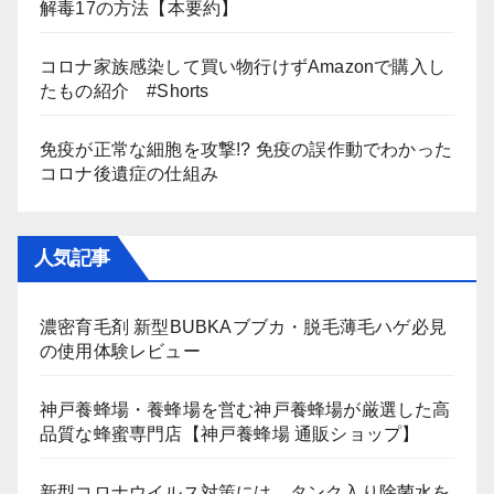
解毒17の方法【本要約】
コロナ家族感染して買い物行けずAmazonで購入し
たもの紹介 #Shorts
免疫が正常な細胞を攻撃!? 免疫の誤作動でわかった
コロナ後遺症の仕組み
人気記事
濃密育毛剤 新型BUBKAブブカ・脱毛薄毛ハゲ必見
の使用体験レビュー
神戸養蜂場・養蜂場を営む神戸養蜂場が厳選した高
品質な蜂蜜専門店【神戸養蜂場 通販ショップ】
新型コロナウイルス対策には、タンク入り除菌水を