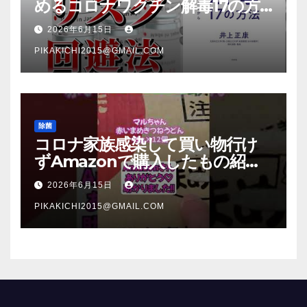
めるコロナワクチン解毒17の方
法【本要約】
2026年6月15日
PIKAKICHI2015@GMAIL.COM
除菌
コロナ家族感染して買い物行け
ずAmazonで購入したもの紹
介 #Shorts
2026年6月15日
PIKAKICHI2015@GMAIL.COM