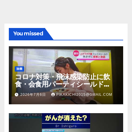
You missed
除菌
コロナ対策・飛沫感染防止に飲
食・会食用パーティシールド
（マスク会食代替品）ＦＢＣ福井
2026年7月6日
PIKAKICHI2015@GMAIL.COM
放送のＴＶ番組での紹介映像