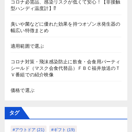
コロナ必需品、感染リスクが低くて安心！【非接触
型ハンディ温度計】⁉
臭いや菌などに優れた効果を持つオゾン水発生器の
幅広い特徴まとめ
適用範囲で選ぶ
コロナ対策・飛沫感染防止に飲食・会食用パーティ
シールド（マスク会食代替品）ＦＢＣ福井放送のＴ
Ｖ番組での紹介映像
価格で選ぶ
タグ
#アウトドア
(21)
#ギフト
(19)