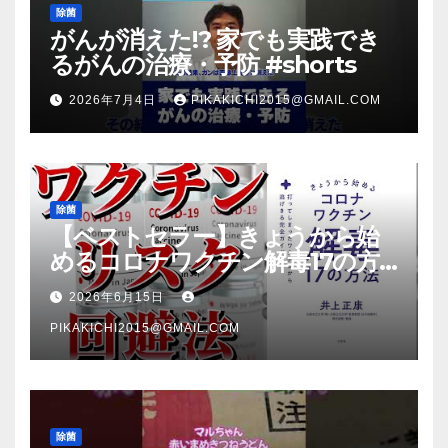
除菌
がんが消えた!? 家でも実践でき
るがんの治療・予防 #shorts
2026年7月4日
PIKAKICHI2015@GMAIL.COM
除菌
【ベストセラー】きょうから始
めるコロナワクチン解毒17の方
法【本要約】
2026年6月15日
PIKAKICHI2015@GMAIL.COM
除菌