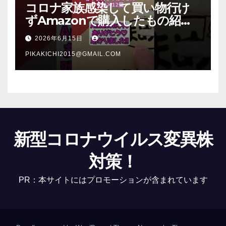
コロナ家族感染して買い物行け
ずAmazonで購入したもの紹
介 #Shorts
2026年6月15日
PIKAKICHI2015@GMAIL.COM
新型コロナウイルス変異株
対策！
PR：本サイトにはプロモーションが含まれています