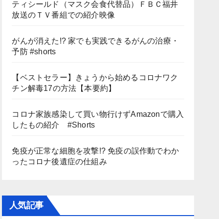
ティシールド（マスク会食代替品）ＦＢＣ福井
放送のＴＶ番組での紹介映像
がんが消えた!? 家でも実践できるがんの治療・
予防 #shorts
【ベストセラー】きょうから始めるコロナワク
チン解毒17の方法【本要約】
コロナ家族感染して買い物行けずAmazonで購入
したもの紹介 #Shorts
免疫が正常な細胞を攻撃!? 免疫の誤作動でわか
ったコロナ後遺症の仕組み
人気記事