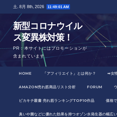
Skip
土. 8月 8th, 2026
11:49:03 AM
to
content
新型コロナウイル
ス変異株対策！
PR：本サイトにはプロモーションが
含まれています
HOME
「アフィリエイト」とは何か？
➡女
AMAZON売れ筋商品リスト分析
FORUM
ピカキチ叢書 売れ筋ランキングTOP10作品
価格
臭いや菌などに優れた効果を持つオゾン水発生器の幅広