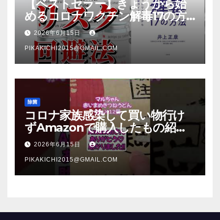
【ベストセラー】きょうから始
めるコロナワクチン解毒17の方
法【本要約】
2026年6月15日
PIKAKICHI2015@GMAIL.COM
除菌
コロナ家族感染して買い物行け
ずAmazonで購入したもの紹
介 #Shorts
2026年6月15日
PIKAKICHI2015@GMAIL.COM