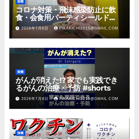
除菌
コロナ対策・飛沫感染防止に飲
食・会食用パーティシールド
（マスク会食代替品）ＦＢＣ福井
2026年7月6日
PIKAKICHI2015@GMAIL.COM
放送のＴＶ番組での紹介映像
除菌
がんが消えた!? 家でも実践でき
るがんの治療・予防 #shorts
2026年7月4日
PIKAKICHI2015@GMAIL.COM
除菌