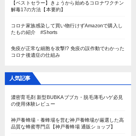
【ベストセラー】きょうから始めるコロナワクチン
解毒17の方法【本要約】
コロナ家族感染して買い物行けずAmazonで購入し
たもの紹介 #Shorts
免疫が正常な細胞を攻撃!? 免疫の誤作動でわかった
コロナ後遺症の仕組み
人気記事
濃密育毛剤 新型BUBKAブブカ・脱毛薄毛ハゲ必見
の使用体験レビュー
神戸養蜂場・養蜂場を営む神戸養蜂場が厳選した高
品質な蜂蜜専門店【神戸養蜂場 通販ショップ】