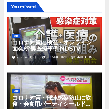
You missed
除菌
コロナ対策に検温・オンライン
面会/介護医療事例 NDSTV
2026年8月9日
PIKAKICHI2015@GMAIL.COM
除菌
コロナ対策・飛沫感染防止に飲
食・会食用パーティシールド