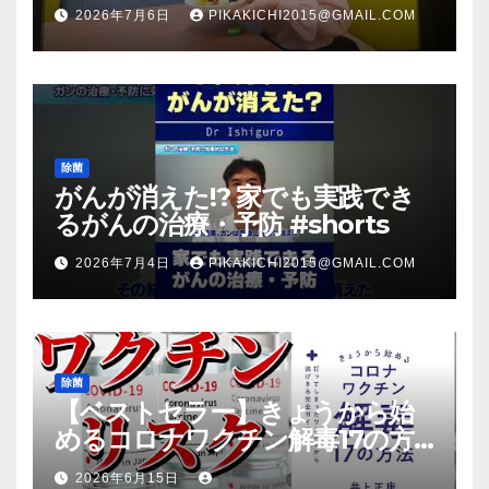
（マスク会食代替品）ＦＢＣ福井
2026年7月6日
PIKAKICHI2015@GMAIL.COM
放送のＴＶ番組での紹介映像
除菌
がんが消えた!? 家でも実践でき
るがんの治療・予防 #shorts
2026年7月4日
PIKAKICHI2015@GMAIL.COM
除菌
【ベストセラー】きょうから始
めるコロナワクチン解毒17の方
法【本要約】
2026年6月15日