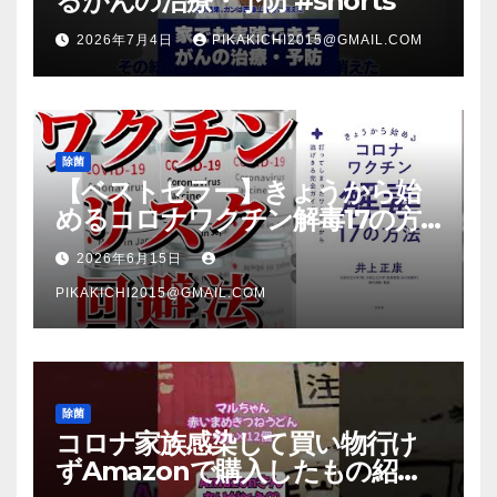
るがんの治療・予防 #shorts
2026年7月4日
PIKAKICHI2015@GMAIL.COM
除菌
【ベストセラー】きょうから始
めるコロナワクチン解毒17の方
法【本要約】
2026年6月15日
PIKAKICHI2015@GMAIL.COM
除菌
コロナ家族感染して買い物行け
ずAmazonで購入したもの紹