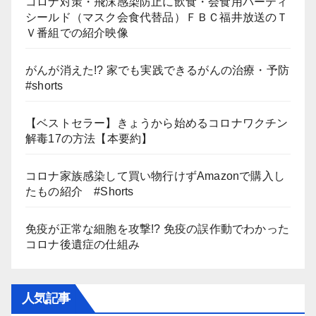
コロナ対策・飛沫感染防止に飲食・会食用パーティ
シールド（マスク会食代替品）ＦＢＣ福井放送のＴ
Ｖ番組での紹介映像
がんが消えた!? 家でも実践できるがんの治療・予防
#shorts
【ベストセラー】きょうから始めるコロナワクチン
解毒17の方法【本要約】
コロナ家族感染して買い物行けずAmazonで購入し
たもの紹介 #Shorts
免疫が正常な細胞を攻撃!? 免疫の誤作動でわかった
コロナ後遺症の仕組み
人気記事