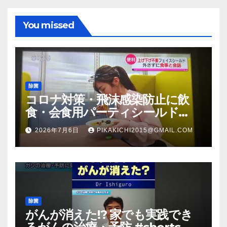
You missed
除菌
コロナ対策・飛沫感染防止に飲
食・会食用パーティシールド
（マスク会食代替品）ＦＢＣ福井
2026年7月6日
PIKAKICHI2015@GMAIL.COM
放送のＴＶ番組での紹介映像
除菌
がんが消えた!? 家でも実践でき