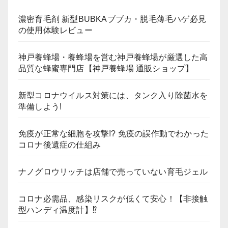
濃密育毛剤 新型BUBKAブブカ・脱毛薄毛ハゲ必見
の使用体験レビュー
神戸養蜂場・養蜂場を営む神戸養蜂場が厳選した高
品質な蜂蜜専門店【神戸養蜂場 通販ショップ】
新型コロナウイルス対策には、タンク入り除菌水を
準備しよう!
免疫が正常な細胞を攻撃!? 免疫の誤作動でわかった
コロナ後遺症の仕組み
ナノグロウリッチは店舗で売っていない育毛ジェル
コロナ必需品、感染リスクが低くて安心！【非接触
型ハンディ温度計】⁉