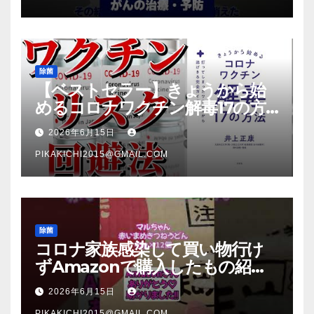
除菌
【ベストセラー】きょうから始
めるコロナワクチン解毒17の方
法【本要約】
2026年6月15日
PIKAKICHI2015@GMAIL.COM
除菌
コロナ家族感染して買い物行け
ずAmazonで購入したもの紹
介 #Shorts
2026年6月15日
PIKAKICHI2015@GMAIL.COM