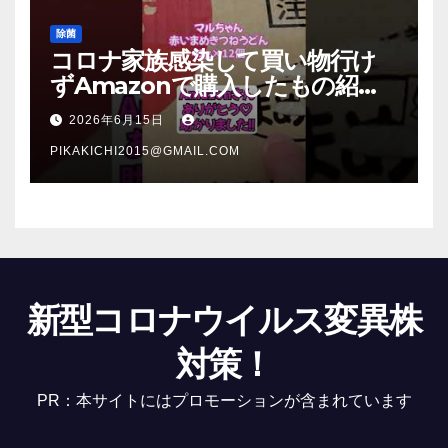
除菌
コロナ家族感染して買い物行け
ずAmazonで購入したもの紹
介 #Shorts
2026年6月15日
PIKAKICHI2015@GMAIL.COM
新型コロナウイルス変異株
対策！
PR：本サイトにはプロモーションが含まれています