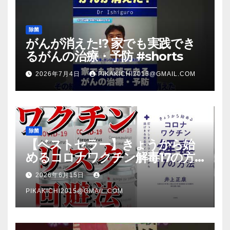
除菌
がんが消えた!? 家でも実践でき
るがんの治療・予防 #shorts
2026年7月4日
PIKAKICHI2015@GMAIL.COM
除菌
【ベストセラー】きょうから始
めるコロナワクチン解毒17の方
法【本要約】
2026年6月15日
PIKAKICHI2015@GMAIL.COM