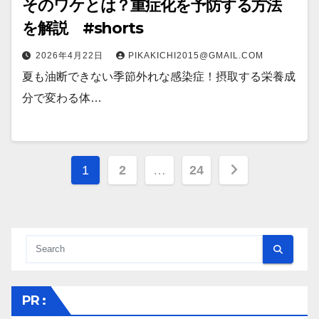
そのワケとは？重症化を予防する方法
を解説 #shorts
2026年4月22日
PIKAKICHI2015@GMAIL.COM
夏も油断できない季節外れな感染症！摂取する栄養成
分で変わる体…
投
1
2
…
24
稿
の
ペ
ー
PR :
ジ