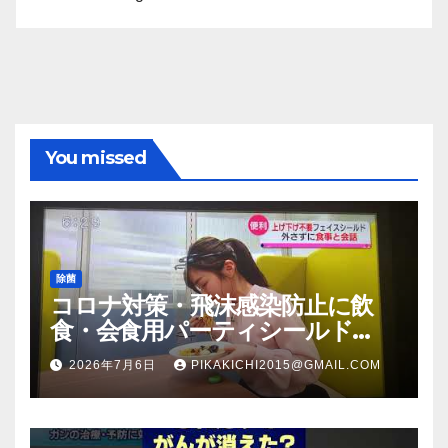
You missed
除菌
コロナ対策・飛沫感染防止に飲
食・会食用パーティシールド
（マスク会食代替品）ＦＢＣ福井
2026年7月6日
PIKAKICHI2015@GMAIL.COM
放送のＴＶ番組での紹介映像