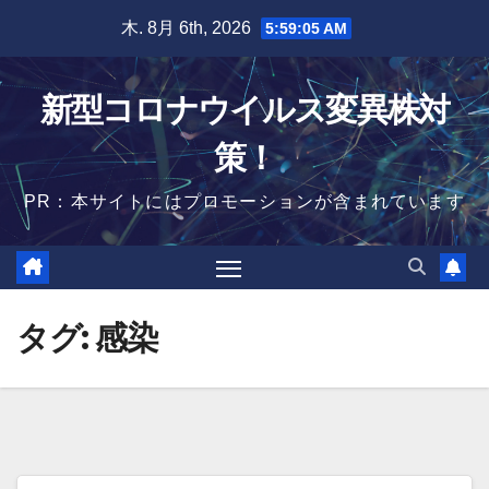
Skip
木. 8月 6th, 2026
5:59:06 AM
to
content
新型コロナウイルス変異株対
策！
PR：本サイトにはプロモーションが含まれています
タグ:
感染