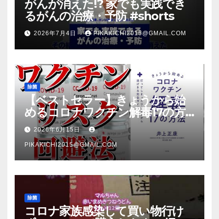
がんが消えた!? 家でも実践でき
るがんの治療・予防 #shorts
2026年7月4日
PIKAKICHI2015@GMAIL.COM
除菌
【ベストセラー】きょうから始
めるコロナワクチン解毒17の方
法【本要約】
2026年6月15日
PIKAKICHI2015@GMAIL.COM
除菌
コロナ家族感染して買い物行け