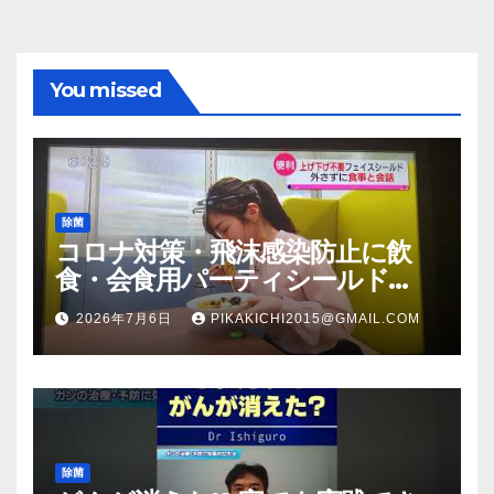
You missed
除菌
コロナ対策・飛沫感染防止に飲
食・会食用パーティシールド
（マスク会食代替品）ＦＢＣ福井
2026年7月6日
PIKAKICHI2015@GMAIL.COM
放送のＴＶ番組での紹介映像
除菌