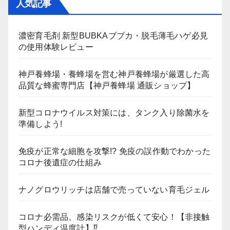
人気記事
濃密育毛剤 新型BUBKAブブカ・脱毛薄毛ハゲ必見
の使用体験レビュー
神戸養蜂場・養蜂場を営む神戸養蜂場が厳選した高
品質な蜂蜜専門店【神戸養蜂場 通販ショップ】
新型コロナウイルス対策には、タンク入り除菌水を
準備しよう!
免疫が正常な細胞を攻撃!? 免疫の誤作動でわかった
コロナ後遺症の仕組み
ナノグロウリッチは店舗で売っていない育毛ジェル
コロナ必需品、感染リスクが低くて安心！【非接触
型ハンディ温度計】⁉