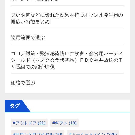
臭いや菌などに優れた効果を持つオゾン水発生器の
幅広い特徴まとめ
適用範囲で選ぶ
コロナ対策・飛沫感染防止に飲食・会食用パーティ
シールド（マスク会食代替品）ＦＢＣ福井放送のＴ
Ｖ番組での紹介映像
価格で選ぶ
タグ
#アウトドア
(21)
#ギフト
(19)
#サロンドロワイヤル
(30)
#ムームードメイン
(226)