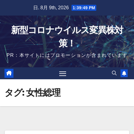
Skip
日. 8月 9th, 2026
1:39:49 PM
to
content
新型コロナウイルス変異株対
策！
PR：本サイトにはプロモーションが含まれています
タグ:
女性総理