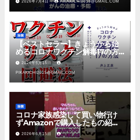
2026年7月4日
PIKAKICHI2015@GMAIL.COM
除菌
【ベストセラー】きょうから始
めるコロナワクチン解毒17の方
法【本要約】
2026年6月15日
PIKAKICHI2015@GMAIL.COM
除菌
コロナ家族感染して買い物行け
ずAmazonで購入したもの紹
介 #Shorts
2026年6月15日