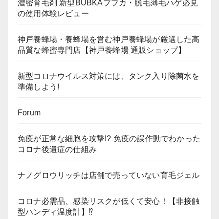
濃密育毛剤 新型BUBKAブブカ・脱毛薄毛ハゲ必見
の使用体験レビュー
神戸養蜂場・養蜂場を営む神戸養蜂場が厳選した高
品質な蜂蜜専門店【神戸養蜂場 通販ショップ】
新型コロナウイルス対策には、タンク入り除菌水を
準備しよう!
Forum
免疫が正常な細胞を攻撃!? 免疫の誤作動でわかった
コロナ後遺症の仕組み
ナノグロウリッチは店舗で売っていない育毛ジェル
コロナ必需品、感染リスクが低くて安心！【非接触
型ハンディ温度計】⁉