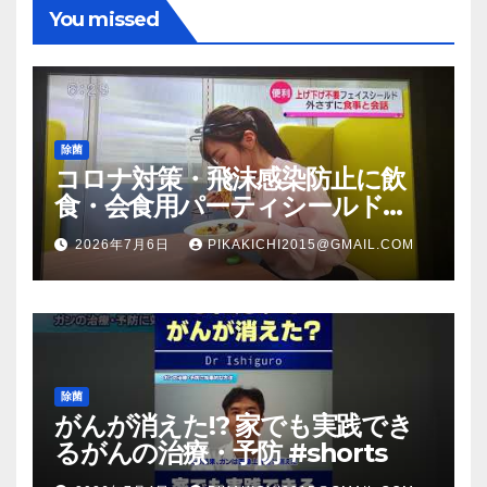
You missed
除菌
コロナ対策・飛沫感染防止に飲
食・会食用パーティシールド
（マスク会食代替品）ＦＢＣ福井
2026年7月6日
PIKAKICHI2015@GMAIL.COM
放送のＴＶ番組での紹介映像
除菌
がんが消えた!? 家でも実践でき
るがんの治療・予防 #shorts