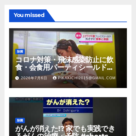
You missed
除菌
コロナ対策・飛沫感染防止に飲
食・会食用パーティシールド
（マスク会食代替品）ＦＢＣ福井
2026年7月6日
PIKAKICHI2015@GMAIL.COM
放送のＴＶ番組での紹介映像
除菌
がんが消えた!? 家でも実践でき