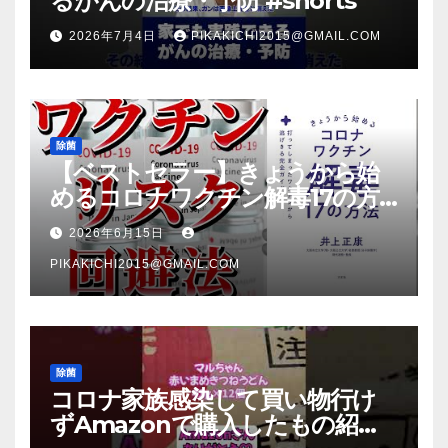
るがんの治療・予防 #shorts
2026年7月4日
PIKAKICHI2015@GMAIL.COM
除菌
【ベストセラー】きょうから始
めるコロナワクチン解毒17の方
法【本要約】
2026年6月15日
PIKAKICHI2015@GMAIL.COM
除菌
コロナ家族感染して買い物行け
ずAmazonで購入したもの紹