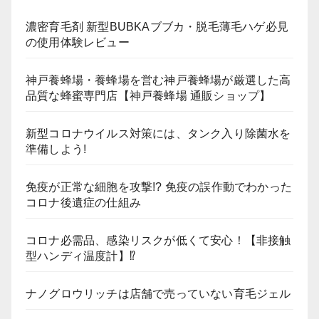
濃密育毛剤 新型BUBKAブブカ・脱毛薄毛ハゲ必見
の使用体験レビュー
神戸養蜂場・養蜂場を営む神戸養蜂場が厳選した高
品質な蜂蜜専門店【神戸養蜂場 通販ショップ】
新型コロナウイルス対策には、タンク入り除菌水を
準備しよう!
免疫が正常な細胞を攻撃!? 免疫の誤作動でわかった
コロナ後遺症の仕組み
コロナ必需品、感染リスクが低くて安心！【非接触
型ハンディ温度計】⁉
ナノグロウリッチは店舗で売っていない育毛ジェル