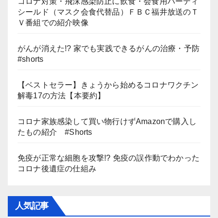
コロナ対策・飛沫感染防止に飲食・会食用パーティ
シールド（マスク会食代替品）ＦＢＣ福井放送のＴ
Ｖ番組での紹介映像
がんが消えた!? 家でも実践できるがんの治療・予防
#shorts
【ベストセラー】きょうから始めるコロナワクチン
解毒17の方法【本要約】
コロナ家族感染して買い物行けずAmazonで購入し
たもの紹介 #Shorts
免疫が正常な細胞を攻撃!? 免疫の誤作動でわかった
コロナ後遺症の仕組み
人気記事