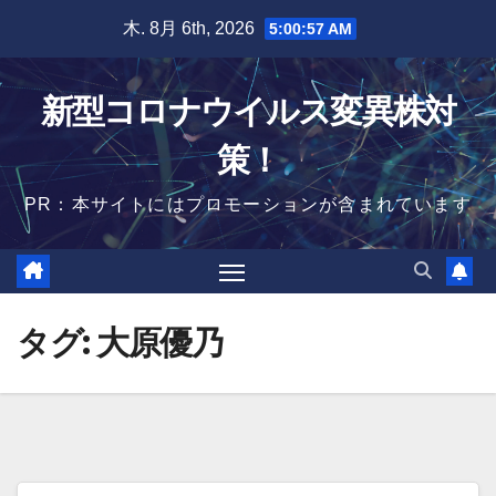
Skip
木. 8月 6th, 2026
5:00:58 AM
to
content
新型コロナウイルス変異株対
策！
PR：本サイトにはプロモーションが含まれています
タグ:
大原優乃