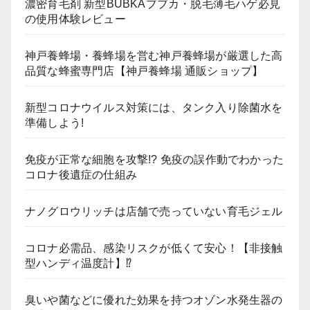
濃密育毛剤 新型BUBKAブブカ・脱毛薄毛ハゲ必見
の使用体験レビュー
神戸養蜂場・養蜂場を営む神戸養蜂場が厳選した高
品質な蜂蜜専門店【神戸養蜂場 通販ショップ】
新型コロナウイルス対策には、タンク入り除菌水を
準備しよう!
免疫が正常な細胞を攻撃!? 免疫の誤作動でわかった
コロナ後遺症の仕組み
ナノグロウリッチは店舗で売っていない育毛ジェル
コロナ必需品、感染リスクが低くて安心！【非接触
型ハンディ温度計】⁉
臭いや菌などに優れた効果を持つオゾン水発生器の