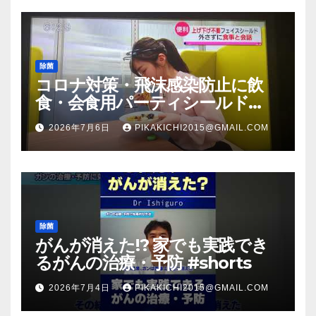
除菌
コロナ対策・飛沫感染防止に飲
食・会食用パーティシールド
（マスク会食代替品）ＦＢＣ福井
2026年7月6日
PIKAKICHI2015@GMAIL.COM
放送のＴＶ番組での紹介映像
除菌
がんが消えた!? 家でも実践でき
るがんの治療・予防 #shorts
2026年7月4日
PIKAKICHI2015@GMAIL.COM