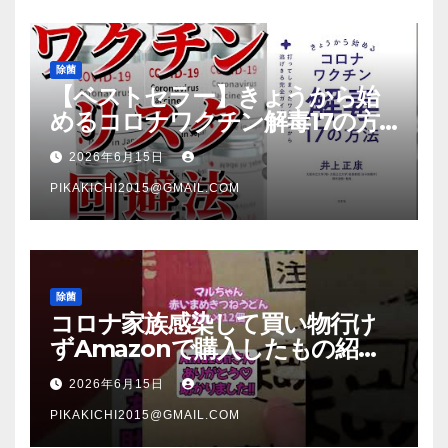
除菌
【ベストセラー】きょうから始
めるコロナワクチン解毒17の方
法【本要約】
2026年6月15日
PIKAKICHI2015@GMAIL.COM
除菌
コロナ家族感染して買い物行け
ずAmazonで購入したもの紹
介 #Shorts
2026年6月15日
PIKAKICHI2015@GMAIL.COM