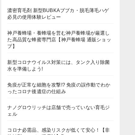
濃密育毛剤 新型BUBKAブブカ・脱毛薄毛ハゲ
必見の使用体験レビュー
神戸養蜂場・養蜂場を営む神戸養蜂場が厳選し
た高品質な蜂蜜専門店【神戸養蜂場 通販ショッ
プ】
新型コロナウイルス対策には、タンク入り除菌
水を準備しよう!
免疫が正常な細胞を攻撃!? 免疫の誤作動でわか
ったコロナ後遺症の仕組み
ナノグロウリッチは店舗で売っていない育毛ジ
ェル
コロナ必需品、感染リスクが低くて安心！【非