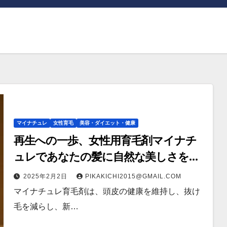
マイナチュレ
女性育毛
美容・ダイエット・健康
再生への一歩、女性用育毛剤マイナチ
ュレであなたの髪に自然な美しさを引
き出そう‼
2025年2月2日
PIKAKICHI2015@GMAIL.COM
マイナチュレ育毛剤は、頭皮の健康を維持し、抜け
毛を減らし、新…