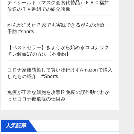
ティシールド（マスク会食代替品）ＦＢＣ福井
放送のＴＶ番組での紹介映像
がんが消えた!? 家でも実践できるがんの治療・
予防 #shorts
【ベストセラー】きょうから始めるコロナワク
チン解毒17の方法【本要約】
コロナ家族感染して買い物行けずAmazonで購入
したもの紹介 #Shorts
免疫が正常な細胞を攻撃!? 免疫の誤作動でわか
ったコロナ後遺症の仕組み
人気記事