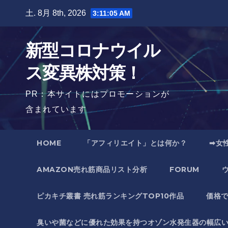
Skip
土. 8月 8th, 2026
3:11:06 AM
to
content
新型コロナウイル
ス変異株対策！
PR：本サイトにはプロモーションが
含まれています
HOME
「アフィリエイト」とは何か？
➡女
AMAZON売れ筋商品リスト分析
FORUM
ピカキチ叢書 売れ筋ランキングTOP10作品
価格
臭いや菌などに優れた効果を持つオゾン水発生器の幅広