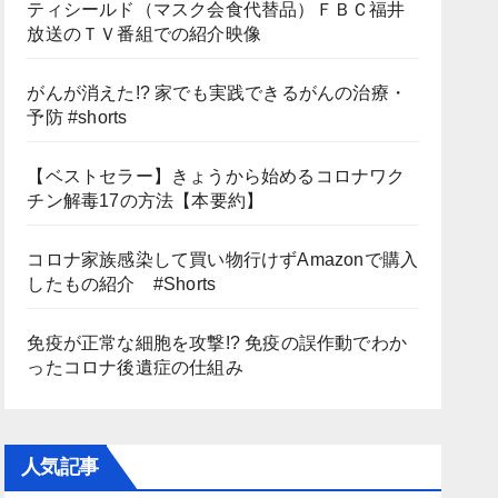
ティシールド（マスク会食代替品）ＦＢＣ福井
放送のＴＶ番組での紹介映像
がんが消えた!? 家でも実践できるがんの治療・
予防 #shorts
【ベストセラー】きょうから始めるコロナワク
チン解毒17の方法【本要約】
コロナ家族感染して買い物行けずAmazonで購入
したもの紹介 #Shorts
免疫が正常な細胞を攻撃!? 免疫の誤作動でわか
ったコロナ後遺症の仕組み
人気記事