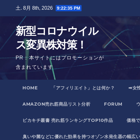
Skip
土. 8月 8th, 2026
9:22:36 PM
to
content
新型コロナウイル
ス変異株対策！
PR：本サイトにはプロモーションが
含まれています
HOME
「アフィリエイト」とは何か？
➡女
AMAZON売れ筋商品リスト分析
FORUM
ピカキチ叢書 売れ筋ランキングTOP10作品
価格
臭いや菌などに優れた効果を持つオゾン水発生器の幅広