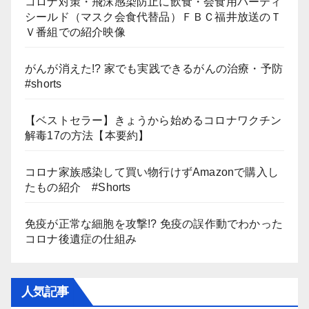
コロナ対策・飛沫感染防止に飲食・会食用パーティ
シールド（マスク会食代替品）ＦＢＣ福井放送のＴ
Ｖ番組での紹介映像
がんが消えた!? 家でも実践できるがんの治療・予防
#shorts
【ベストセラー】きょうから始めるコロナワクチン
解毒17の方法【本要約】
コロナ家族感染して買い物行けずAmazonで購入し
たもの紹介 #Shorts
免疫が正常な細胞を攻撃!? 免疫の誤作動でわかった
コロナ後遺症の仕組み
人気記事