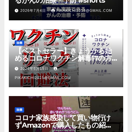
るがんの治療・予防 #shorts
2026年7月4日
PIKAKICHI2015@GMAIL.COM
除菌
【ベストセラー】きょうから始
めるコロナワクチン解毒17の方
法【本要約】
2026年6月15日
PIKAKICHI2015@GMAIL.COM
除菌
コロナ家族感染して買い物行け
ずAmazonで購入したもの紹