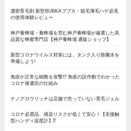
濃密育毛剤 新型BUBKAブブカ・脱毛薄毛ハゲ必見
の使用体験レビュー
神戸養蜂場・養蜂場を営む神戸養蜂場が厳選した高
品質な蜂蜜専門店【神戸養蜂場 通販ショップ】
新型コロナウイルス対策には、タンク入り除菌水を
準備しよう!
免疫が正常な細胞を攻撃!? 免疫の誤作動でわかった
コロナ後遺症の仕組み
ナノグロウリッチは店舗で売っていない育毛ジェル
コロナ必需品、感染リスクが低くて安心！【非接触
型ハンディ温度計】⁉