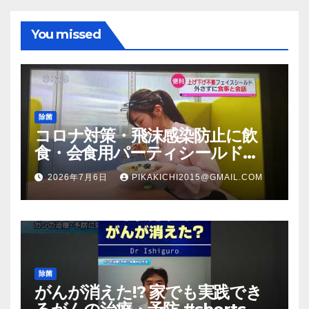
You missed
除菌
コロナ対策・飛沫感染防止に飲
食・会食用パーティシールド
（マスク会食代替品）ＦＢＣ福井
2026年7月6日
PIKAKICHI2015@GMAIL.COM
放送のＴＶ番組での紹介映像
除菌
がんが消えた!? 家でも実践でき