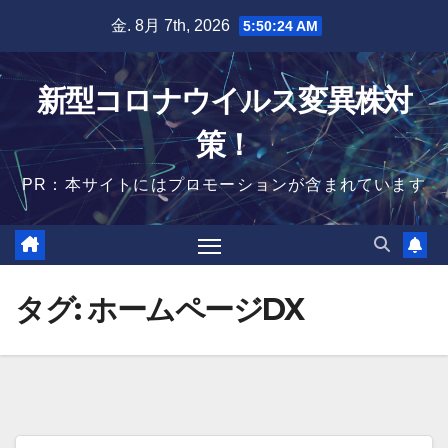
Skip
金. 8月 7th, 2026
5:50:25 AM
to
content
新型コロナウイルス変異株対
策！
PR：本サイトにはプロモーションが含まれています
タグ:
ホームページDX