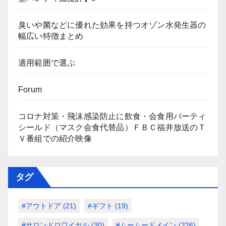
臭いや菌などに優れた効果を持つオゾン水発生器の
幅広い特徴まとめ
適用範囲で選ぶ
Forum
コロナ対策・飛沫感染防止に飲食・会食用パーティ
シールド（マスク会食代替品）ＦＢＣ福井放送のＴ
Ｖ番組での紹介映像
タグ
#アウトドア
(21)
#ギフト
(19)
#サロンドロワイヤル
(30)
#ムームードメイン
(226)