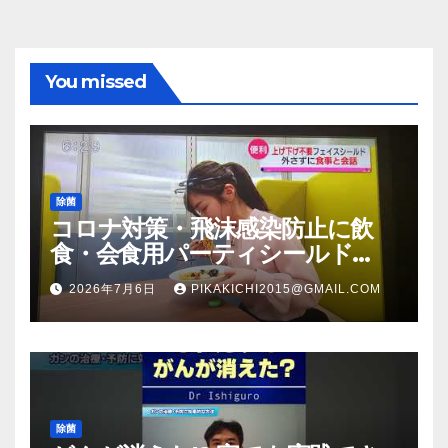
You missed
除菌
コロナ対策・飛沫感染防止に飲
食・会食用パーティシールド
（マスク会食代替品）ＦＢＣ福井
2026年7月6日
PIKAKICHI2015@GMAIL.COM
放送のＴＶ番組での紹介映像
除菌