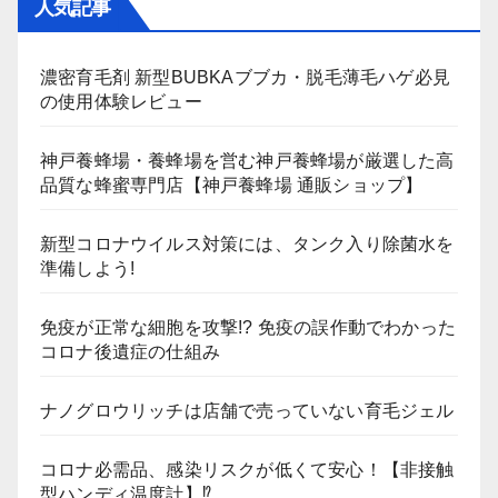
人気記事
濃密育毛剤 新型BUBKAブブカ・脱毛薄毛ハゲ必見
の使用体験レビュー
神戸養蜂場・養蜂場を営む神戸養蜂場が厳選した高
品質な蜂蜜専門店【神戸養蜂場 通販ショップ】
新型コロナウイルス対策には、タンク入り除菌水を
準備しよう!
免疫が正常な細胞を攻撃!? 免疫の誤作動でわかった
コロナ後遺症の仕組み
ナノグロウリッチは店舗で売っていない育毛ジェル
コロナ必需品、感染リスクが低くて安心！【非接触
型ハンディ温度計】⁉