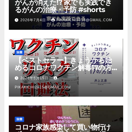
がんが消えた!? 家でも実践でき
るがんの治療・予防 #shorts
2026年7月4日
PIKAKICHI2015@GMAIL.COM
除菌
【ベストセラー】きょうから始
めるコロナワクチン解毒17の方
法【本要約】
2026年6月15日
PIKAKICHI2015@GMAIL.COM
除菌
コロナ家族感染して買い物行け