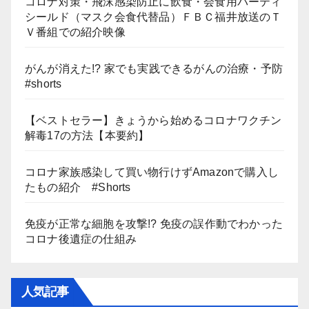
コロナ対策・飛沫感染防止に飲食・会食用パーティ
シールド（マスク会食代替品）ＦＢＣ福井放送のＴ
Ｖ番組での紹介映像
がんが消えた!? 家でも実践できるがんの治療・予防
#shorts
【ベストセラー】きょうから始めるコロナワクチン
解毒17の方法【本要約】
コロナ家族感染して買い物行けずAmazonで購入し
たもの紹介 #Shorts
免疫が正常な細胞を攻撃!? 免疫の誤作動でわかった
コロナ後遺症の仕組み
人気記事