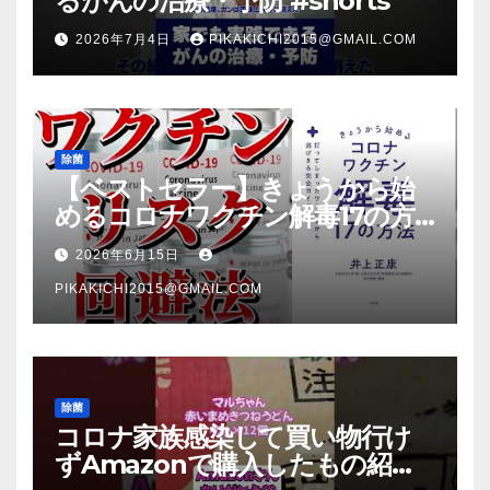
るがんの治療・予防 #shorts
2026年7月4日
PIKAKICHI2015@GMAIL.COM
除菌
【ベストセラー】きょうから始
めるコロナワクチン解毒17の方
法【本要約】
2026年6月15日
PIKAKICHI2015@GMAIL.COM
除菌
コロナ家族感染して買い物行け
ずAmazonで購入したもの紹