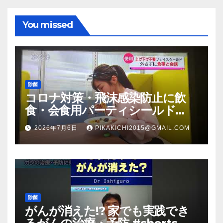
You missed
除菌
コロナ対策・飛沫感染防止に飲
食・会食用パーティシールド
（マスク会食代替品）ＦＢＣ福井
2026年7月6日
PIKAKICHI2015@GMAIL.COM
放送のＴＶ番組での紹介映像
除菌
がんが消えた!? 家でも実践でき