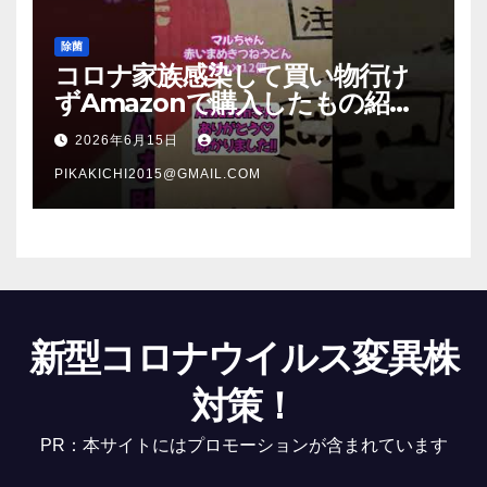
除菌
コロナ家族感染して買い物行け
ずAmazonで購入したもの紹
介 #Shorts
2026年6月15日
PIKAKICHI2015@GMAIL.COM
新型コロナウイルス変異株
対策！
PR：本サイトにはプロモーションが含まれています