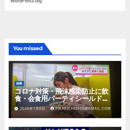
WordPress.org
You missed
除菌
コロナ対策・飛沫感染防止に飲
食・会食用パーティシールド
（マスク会食代替品）ＦＢＣ福井
2026年7月6日
PIKAKICHI2015@GMAIL.COM
放送のＴＶ番組での紹介映像