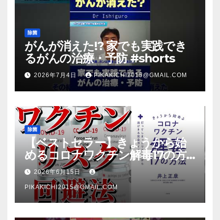
除菌
がんが消えた!? 家でも実践でき
るがんの治療・予防 #shorts
2026年7月4日
PIKAKICHI2015@GMAIL.COM
除菌
【ベストセラー】きょうから始
めるコロナワクチン解毒17の方
法【本要約】
2026年6月15日
PIKAKICHI2015@GMAIL.COM