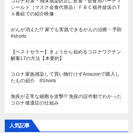
コロナ対策・飛沫感染防止に飲食・会食用パーティ
シールド（マスク会食代替品）ＦＢＣ福井放送のＴ
Ｖ番組での紹介映像
がんが消えた!? 家でも実践できるがんの治療・予防
#shorts
【ベストセラー】きょうから始めるコロナワクチン
解毒17の方法【本要約】
コロナ家族感染して買い物行けずAmazonで購入し
たもの紹介 #Shorts
免疫が正常な細胞を攻撃!? 免疫の誤作動でわかった
コロナ後遺症の仕組み
人気記事