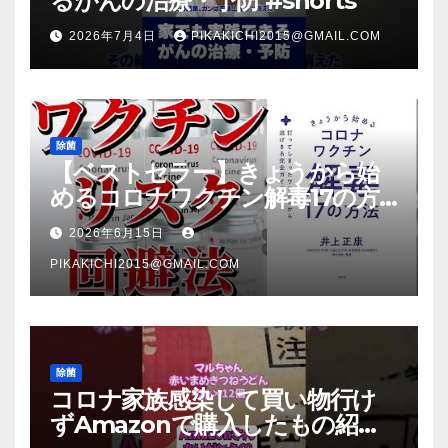
るがんの治療・予防 #shorts
2026年7月4日
PIKAKICHI2015@GMAIL.COM
除菌
【ベストセラー】きょうから始
めるコロナワクチン解毒17の方
法【本要約】
2026年6月15日
PIKAKICHI2015@GMAIL.COM
除菌
コロナ家族感染して買い物行け
ずAmazonで購入したもの紹