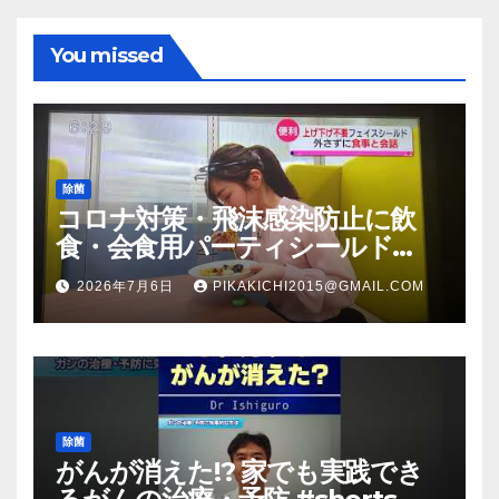
You missed
除菌
コロナ対策・飛沫感染防止に飲
食・会食用パーティシールド
（マスク会食代替品）ＦＢＣ福井
2026年7月6日
PIKAKICHI2015@GMAIL.COM
放送のＴＶ番組での紹介映像
除菌
がんが消えた!? 家でも実践でき