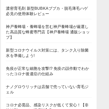
濃密育毛剤 新型BUBKAブブカ・脱毛薄毛ハゲ
必見の使用体験レビュー
神戸養蜂場・養蜂場を営む神戸養蜂場が厳選し
た高品質な蜂蜜専門店【神戸養蜂場 通販ショッ
プ】
新型コロナウイルス対策には、タンク入り除菌
水を準備しよう!
免疫が正常な細胞を攻撃!? 免疫の誤作動でわか
ったコロナ後遺症の仕組み
ナノグロウリッチは店舗で売っていない育毛ジ
ェル
コロナ必需品、感染リスクが低くて安心！【非