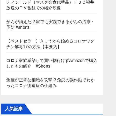
ティシールド（マスク会食代替品）ＦＢＣ福井
放送のＴＶ番組での紹介映像
がんが消えた!? 家でも実践できるがんの治療・
予防 #shorts
【ベストセラー】きょうから始めるコロナワク
チン解毒17の方法【本要約】
コロナ家族感染して買い物行けずAmazonで購入
したもの紹介 #Shorts
免疫が正常な細胞を攻撃!? 免疫の誤作動でわか
ったコロナ後遺症の仕組み
人気記事