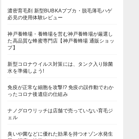
濃密育毛剤 新型BUBKAブブカ・脱毛薄毛ハゲ
必見の使用体験レビュー
神戸養蜂場・養蜂場を営む神戸養蜂場が厳選し
た高品質な蜂蜜専門店【神戸養蜂場 通販ショッ
プ】
新型コロナウイルス対策には、タンク入り除菌
水を準備しよう!
免疫が正常な細胞を攻撃!? 免疫の誤作動でわか
ったコロナ後遺症の仕組み
ナノグロウリッチは店舗で売っていない育毛ジ
ェル
臭いや菌などに優れた効果を持つオゾン水発生