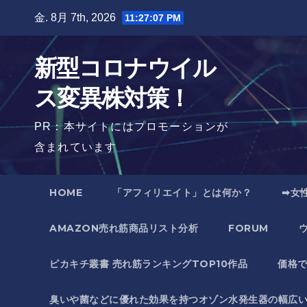
Skip
金. 8月 7th, 2026
11:27:08 PM
to
content
新型コロナウイル
ス変異株対策！
PR：本サイトにはプロモーションが
含まれています
HOME
「アフィリエイト」とは何か？
➡女
AMAZON売れ筋商品リスト分析
FORUM
ピカキチ叢書 売れ筋ランキングTOP10作品
価格
臭いや菌などに優れた効果を持つオゾン水発生器の幅広