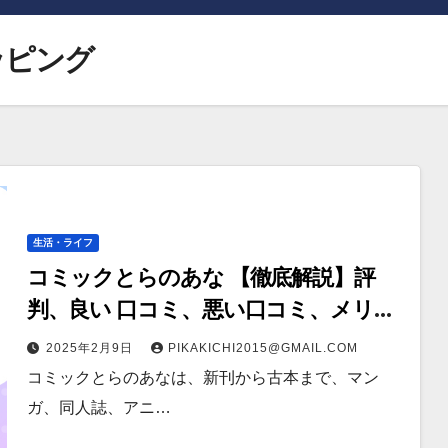
ッピング
生活・ライフ
コミックとらのあな 【徹底解説】評
判、良い 口コミ、悪い口コミ、メリッ
トとデメリット!!
2025年2月9日
PIKAKICHI2015@GMAIL.COM
コミックとらのあなは、新刊から古本まで、マン
ガ、同人誌、アニ…