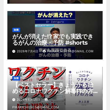
除菌
がんが消えた!? 家でも実践でき
るがんの治療・予防 #shorts
2026年7月4日
PIKAKICHI2015@GMAIL.COM
除菌
【ベストセラー】きょうから始
めるコロナワクチン解毒17の方
法【本要約】
2026年6月15日
PIKAKICHI2015@GMAIL.COM