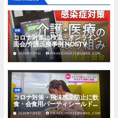
除菌
コロナ対策に検温・オンライン
面会/介護医療事例 NDSTV
2026年8月9日
PIKAKICHI2015@GMAIL.COM
除菌
コロナ対策・飛沫感染防止に飲
食・会食用パーティシールド
（マスク会食代替品）ＦＢＣ福井
2026年7月6日
PIKAKICHI2015@GMAIL.COM
放送のＴＶ番組での紹介映像