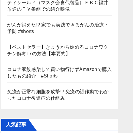
ティシールド（マスク会食代替品）ＦＢＣ福井
放送のＴＶ番組での紹介映像
がんが消えた!? 家でも実践できるがんの治療・
予防 #shorts
【ベストセラー】きょうから始めるコロナワク
チン解毒17の方法【本要約】
コロナ家族感染して買い物行けずAmazonで購入
したもの紹介 #Shorts
免疫が正常な細胞を攻撃!? 免疫の誤作動でわか
ったコロナ後遺症の仕組み
人気記事