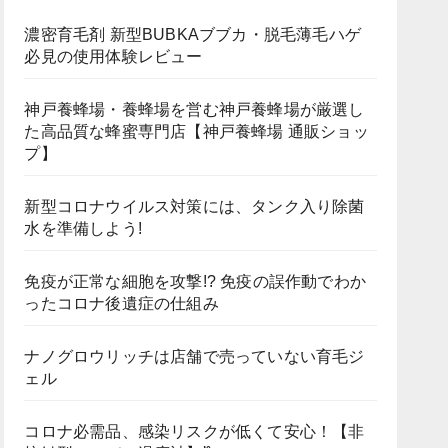
濃密育毛剤 新型BUBKAブブカ・脱毛薄毛ハゲ
必見の使用体験レビュー
神戸養蜂場・養蜂場を営む神戸養蜂場が厳選し
た高品質な蜂蜜専門店【神戸養蜂場 通販ショッ
プ】
新型コロナウイルス対策には、タンク入り除菌
水を準備しよう!
免疫が正常な細胞を攻撃!? 免疫の誤作動でわか
ったコロナ後遺症の仕組み
ナノグロウリッチは店舗で売っていない育毛ジ
ェル
コロナ必需品、感染リスクが低くて安心！【非