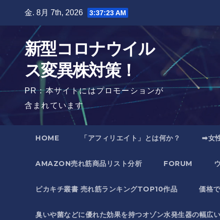
Skip
金. 8月 7th, 2026
3:37:24 AM
to
content
新型コロナウイル
ス変異株対策！
PR：本サイトにはプロモーションが
含まれています
HOME
「アフィリエイト」とは何か？
➡女
AMAZON売れ筋商品リスト分析
FORUM
ピカキチ叢書 売れ筋ランキングTOP10作品
価格
臭いや菌などに優れた効果を持つオゾン水発生器の幅広