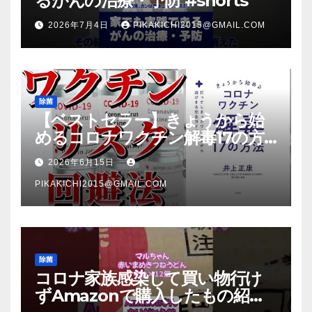
るがんの治療・予防 #shorts
2026年7月4日
PIKAKICHI2015@GMAIL.COM
除菌
【ベストセラー】きょうから始
めるコロナワクチン解毒17の方
法【本要約】
2026年6月15日
PIKAKICHI2015@GMAIL.COM
除菌
コロナ家族感染して買い物行け
ずAmazonで購入したもの紹