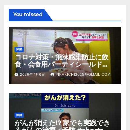
You missed
除菌
コロナ対策・飛沫感染防止に飲
食・会食用パーティシールド
（マスク会食代替品）ＦＢＣ福井
2026年7月6日
PIKAKICHI2015@GMAIL.COM
放送のＴＶ番組での紹介映像
除菌
がんが消えた!? 家でも実践でき