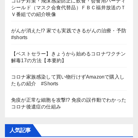
コロナ対策・飛沫感染防止に飲食・会食用パーティ
シールド（マスク会食代替品）ＦＢＣ福井放送のＴ
Ｖ番組での紹介映像
がんが消えた!? 家でも実践できるがんの治療・予防
#shorts
【ベストセラー】きょうから始めるコロナワクチン
解毒17の方法【本要約】
コロナ家族感染して買い物行けずAmazonで購入し
たもの紹介 #Shorts
免疫が正常な細胞を攻撃!? 免疫の誤作動でわかった
コロナ後遺症の仕組み
人気記事