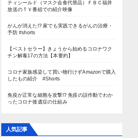
ティシールド（マスク会食代替品）ＦＢＣ福井
放送のＴＶ番組での紹介映像
がんが消えた!? 家でも実践できるがんの治療・
予防 #shorts
【ベストセラー】きょうから始めるコロナワク
チン解毒17の方法【本要約】
コロナ家族感染して買い物行けずAmazonで購入
したもの紹介 #Shorts
免疫が正常な細胞を攻撃!? 免疫の誤作動でわか
ったコロナ後遺症の仕組み
人気記事