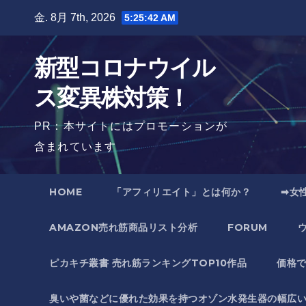
Skip
金. 8月 7th, 2026
5:25:43 AM
to
content
新型コロナウイル
ス変異株対策！
PR：本サイトにはプロモーションが
含まれています
HOME
「アフィリエイト」とは何か？
➡女
AMAZON売れ筋商品リスト分析
FORUM
ピカキチ叢書 売れ筋ランキングTOP10作品
価格
臭いや菌などに優れた効果を持つオゾン水発生器の幅広