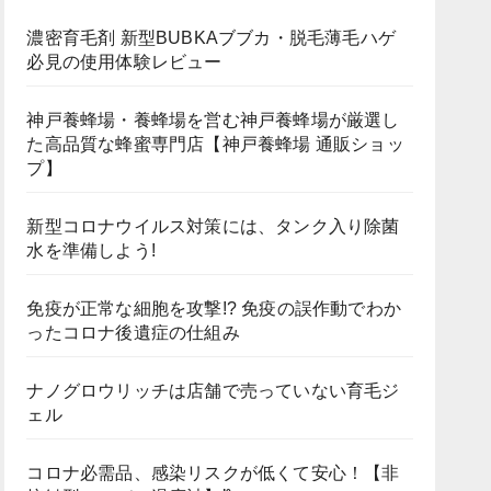
濃密育毛剤 新型BUBKAブブカ・脱毛薄毛ハゲ
必見の使用体験レビュー
神戸養蜂場・養蜂場を営む神戸養蜂場が厳選し
た高品質な蜂蜜専門店【神戸養蜂場 通販ショッ
プ】
新型コロナウイルス対策には、タンク入り除菌
水を準備しよう!
免疫が正常な細胞を攻撃!? 免疫の誤作動でわか
ったコロナ後遺症の仕組み
ナノグロウリッチは店舗で売っていない育毛ジ
ェル
コロナ必需品、感染リスクが低くて安心！【非