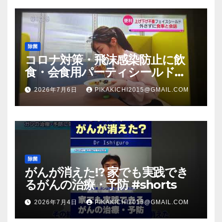
除菌
コロナ対策・飛沫感染防止に飲
食・会食用パーティシールド
（マスク会食代替品）ＦＢＣ福井
2026年7月6日
PIKAKICHI2015@GMAIL.COM
放送のＴＶ番組での紹介映像
除菌
がんが消えた!? 家でも実践でき
るがんの治療・予防 #shorts
2026年7月4日
PIKAKICHI2015@GMAIL.COM