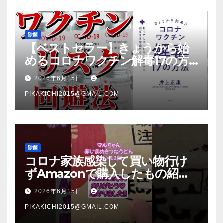
除菌
【ベストセラー】きょうから始
めるコロナワクチン解毒17の方
法【本要約】
2026年6月15日
PIKAKICHI2015@GMAIL.COM
除菌
コロナ家族感染して買い物行け
ずAmazonで購入したもの紹
介 #Shorts
2026年6月15日
PIKAKICHI2015@GMAIL.COM