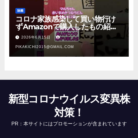
除菌
コロナ家族感染して買い物行け
ずAmazonで購入したもの紹
介 #Shorts
2026年6月15日
PIKAKICHI2015@GMAIL.COM
新型コロナウイルス変異株
対策！
PR：本サイトにはプロモーションが含まれています