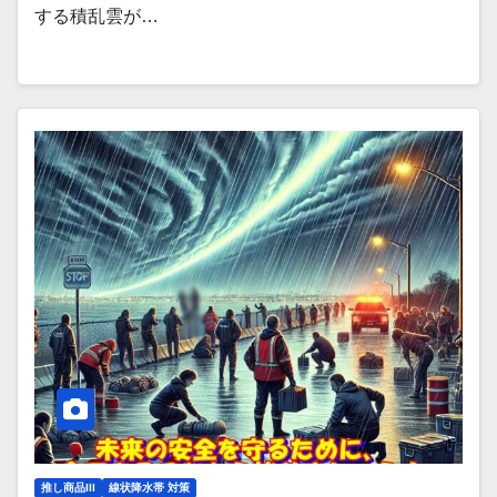
する積乱雲が…
推し商品III
線状降水帯 対策