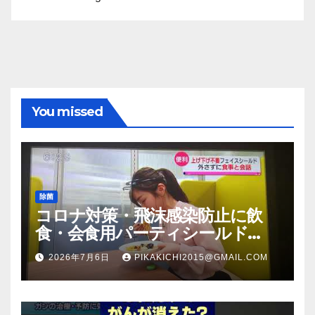
You missed
除菌
コロナ対策・飛沫感染防止に飲
食・会食用パーティシールド
（マスク会食代替品）ＦＢＣ福井
2026年7月6日
PIKAKICHI2015@GMAIL.COM
放送のＴＶ番組での紹介映像