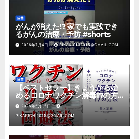
除菌
がんが消えた!? 家でも実践でき
るがんの治療・予防 #shorts
2026年7月4日
PIKAKICHI2015@GMAIL.COM
除菌
【ベストセラー】きょうから始
めるコロナワクチン解毒17の方
法【本要約】
2026年6月15日
PIKAKICHI2015@GMAIL.COM