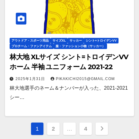
アウトドア・スポーツ用品
サイズXL
サッカー
シント=トロイデンVV
プロチーム・ファンアイテム
服・ファッション小物（サッカー）
林大地 XLサイズ シント=トロイデンVV
ホーム 半袖 ユニフォーム 2021-22
2025年1月31日
PIKAKICHI2015@GMAIL.COM
林大地選手のネーム＆ナンバーが入った、2021-2021
シー…
投
1
2
…
4