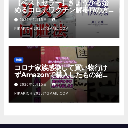
【ベストセラー】きょうから始
めるコロナワクチン解毒17の方
法【本要約】
2026年6月15日
PIKAKICHI2015@GMAIL.COM
除菌
コロナ家族感染して買い物行け
ずAmazonで購入したもの紹
介 #Shorts
2026年6月15日
PIKAKICHI2015@GMAIL.COM