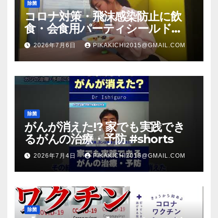
除菌
コロナ対策・飛沫感染防止に飲
食・会食用パーティシールド
（マスク会食代替品）ＦＢＣ福井
2026年7月6日
PIKAKICHI2015@GMAIL.COM
放送のＴＶ番組での紹介映像
除菌
がんが消えた!? 家でも実践でき
るがんの治療・予防 #shorts
2026年7月4日
PIKAKICHI2015@GMAIL.COM
除菌