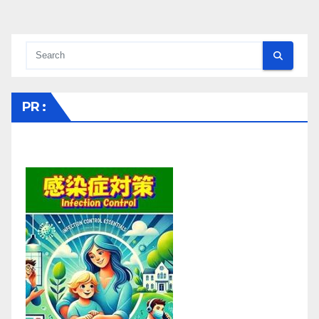
稿
の
ペ
ー
PR :
ジ
送
り