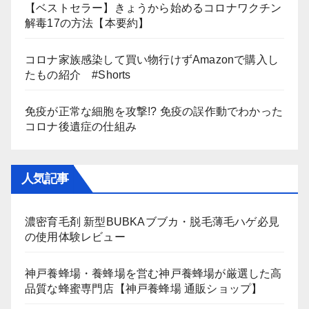
【ベストセラー】きょうから始めるコロナワクチン
解毒17の方法【本要約】
コロナ家族感染して買い物行けずAmazonで購入し
たもの紹介 #Shorts
免疫が正常な細胞を攻撃!? 免疫の誤作動でわかった
コロナ後遺症の仕組み
人気記事
濃密育毛剤 新型BUBKAブブカ・脱毛薄毛ハゲ必見
の使用体験レビュー
神戸養蜂場・養蜂場を営む神戸養蜂場が厳選した高
品質な蜂蜜専門店【神戸養蜂場 通販ショップ】