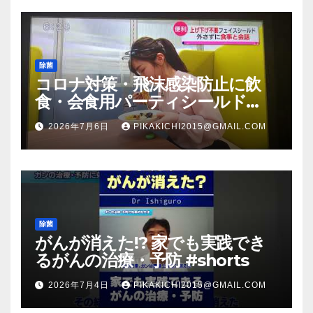
除菌
コロナ対策・飛沫感染防止に飲
食・会食用パーティシールド
（マスク会食代替品）ＦＢＣ福井
2026年7月6日
PIKAKICHI2015@GMAIL.COM
放送のＴＶ番組での紹介映像
除菌
がんが消えた!? 家でも実践でき
るがんの治療・予防 #shorts
2026年7月4日
PIKAKICHI2015@GMAIL.COM