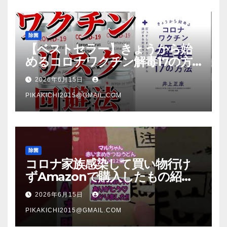
除菌
【ベストセラー】きょうから始
めるコロナワクチン解毒17の方
法【本要約】
2026年6月15日
PIKAKICHI2015@GMAIL.COM
除菌
コロナ家族感染して買い物行け
ずAmazonで購入したもの紹
介 #Shorts
2026年6月15日
PIKAKICHI2015@GMAIL.COM