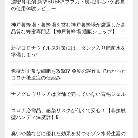
濃密育毛剤 新型BUBKAブブカ・脱毛薄毛ハゲ必見
の使用体験レビュー
神戸養蜂場・養蜂場を営む神戸養蜂場が厳選した高
品質な蜂蜜専門店【神戸養蜂場 通販ショップ】
新型コロナウイルス対策には、タンク入り除菌水を
準備しよう!
免疫が正常な細胞を攻撃!? 免疫の誤作動でわかった
コロナ後遺症の仕組み
ナノグロウリッチは店舗で売っていない育毛ジェル
コロナ必需品、感染リスクが低くて安心！【非接触
型ハンディ温度計】⁉
臭いや菌などに優れた効果を持つオゾン水発生器の