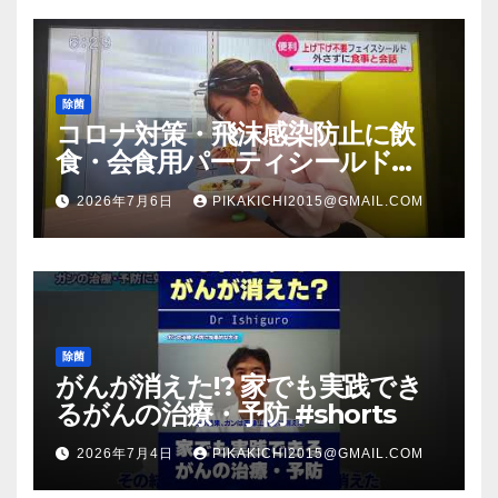
除菌
コロナ対策・飛沫感染防止に飲
食・会食用パーティシールド
（マスク会食代替品）ＦＢＣ福井
2026年7月6日
PIKAKICHI2015@GMAIL.COM
放送のＴＶ番組での紹介映像
除菌
がんが消えた!? 家でも実践でき
るがんの治療・予防 #shorts
2026年7月4日
PIKAKICHI2015@GMAIL.COM