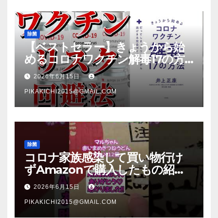
除菌
【ベストセラー】きょうから始
めるコロナワクチン解毒17の方
法【本要約】
2026年6月15日
PIKAKICHI2015@GMAIL.COM
除菌
コロナ家族感染して買い物行け
ずAmazonで購入したもの紹
介 #Shorts
2026年6月15日
PIKAKICHI2015@GMAIL.COM