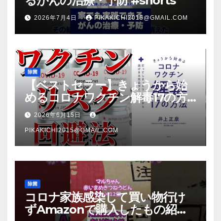
るがんの治療・予防 #shorts
2026年7月4日
PIKAKICHI2015@GMAIL.COM
除菌
【ベストセラー】きょうから始
めるコロナワクチン解毒17の方
法【本要約】
2026年6月15日
PIKAKICHI2015@GMAIL.COM
除菌
コロナ家族感染して買い物行け
ずAmazonで購入したもの紹