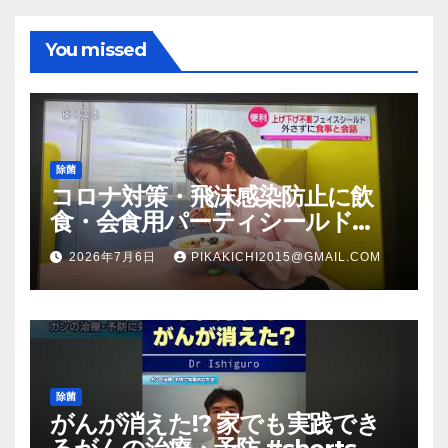
You missed
除菌
コロナ対策・飛沫感染防止に飲
食・会食用パーティシールド
（マスク会食代替品）ＦＢＣ福井
2026年7月6日
PIKAKICHI2015@GMAIL.COM
放送のＴＶ番組での紹介映像
除菌
がんが消えた!? 家でも実践でき