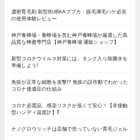
濃密育毛剤 新型BUBKAブブカ・脱毛薄毛ハゲ必見
の使用体験レビュー
神戸養蜂場・養蜂場を営む神戸養蜂場が厳選した高
品質な蜂蜜専門店【神戸養蜂場 通販ショップ】
新型コロナウイルス対策には、タンク入り除菌水を
準備しよう!
免疫が正常な細胞を攻撃!? 免疫の誤作動でわかった
コロナ後遺症の仕組み
コロナ必需品、感染リスクが低くて安心！【非接触
型ハンディ温度計】⁉
ナノグロウリッチは店舗で売っていない育毛ジェル