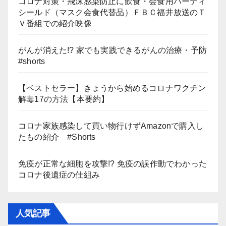
コロナ対策・飛沫感染防止に飲食・会食用パーティ
シールド（マスク会食代替品）ＦＢＣ福井放送のＴ
Ｖ番組での紹介映像
がんが消えた!? 家でも実践できるがんの治療・予防
#shorts
【ベストセラー】きょうから始めるコロナワクチン
解毒17の方法【本要約】
コロナ家族感染して買い物行けずAmazonで購入し
たもの紹介 #Shorts
免疫が正常な細胞を攻撃!? 免疫の誤作動でわかった
コロナ後遺症の仕組み
人気記事