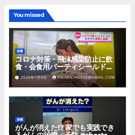
You missed
除菌
コロナ対策・飛沫感染防止に飲
食・会食用パーティシールド
（マスク会食代替品）ＦＢＣ福井
2026年7月6日
PIKAKICHI2015@GMAIL.COM
放送のＴＶ番組での紹介映像
除菌
がんが消えた!? 家でも実践でき