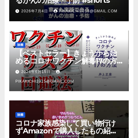
るがんの治療・予防 #shorts
2026年7月4日
PIKAKICHI2015@GMAIL.COM
除菌
【ベストセラー】きょうから始
めるコロナワクチン解毒17の方
法【本要約】
2026年6月15日
PIKAKICHI2015@GMAIL.COM
除菌
コロナ家族感染して買い物行け
ずAmazonで購入したもの紹