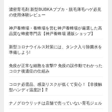
濃密育毛剤 新型BUBKAブブカ・脱毛薄毛ハゲ必見
の使用体験レビュー
神戸養蜂場・養蜂場を営む神戸養蜂場が厳選した高
品質な蜂蜜専門店【神戸養蜂場 通販ショップ】
新型コロナウイルス対策には、タンク入り除菌水を
準備しよう!
免疫が正常な細胞を攻撃!? 免疫の誤作動でわかった
コロナ後遺症の仕組み
コロナ必需品、感染リスクが低くて安心！【非接触
型ハンディ温度計】⁉
ナノグロウリッチは店舗で売っていない育毛ジェル