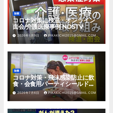
除菌
コロナ対策に検温・オンライン
面会/介護医療事例 NDSTV
2026年8月9日
PIKAKICHI2015@GMAIL.COM
除菌
コロナ対策・飛沫感染防止に飲
食・会食用パーティシールド
（マスク会食代替品）ＦＢＣ福井
2026年7月6日
PIKAKICHI2015@GMAIL.COM
放送のＴＶ番組での紹介映像