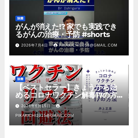
除菌
がんが消えた!? 家でも実践でき
るがんの治療・予防 #shorts
2026年7月4日
PIKAKICHI2015@GMAIL.COM
除菌
【ベストセラー】きょうから始
めるコロナワクチン解毒17の方
法【本要約】
2026年6月15日
PIKAKICHI2015@GMAIL.COM