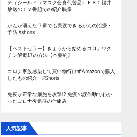
ティシールド（マスク会食代替品）ＦＢＣ福井
放送のＴＶ番組での紹介映像
がんが消えた!? 家でも実践できるがんの治療・
予防 #shorts
【ベストセラー】きょうから始めるコロナワク
チン解毒17の方法【本要約】
コロナ家族感染して買い物行けずAmazonで購入
したもの紹介 #Shorts
免疫が正常な細胞を攻撃!? 免疫の誤作動でわか
ったコロナ後遺症の仕組み
人気記事