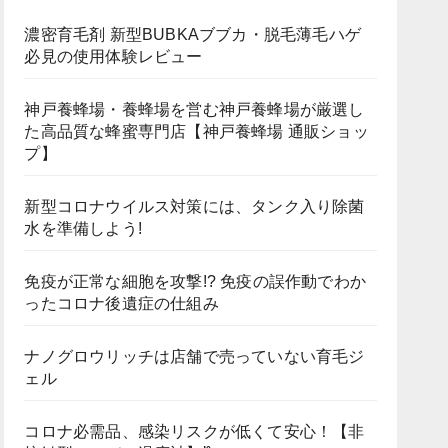
濃密育毛剤 新型BUBKAブブカ・脱毛薄毛ハゲ
必見の使用体験レビュー
神戸養蜂場・養蜂場を営む神戸養蜂場が厳選し
た高品質な蜂蜜専門店【神戸養蜂場 通販ショッ
プ】
新型コロナウイルス対策には、タンク入り除菌
水を準備しよう!
免疫が正常な細胞を攻撃!? 免疫の誤作動でわか
ったコロナ後遺症の仕組み
ナノグロウリッチは店舗で売っていない育毛ジ
ェル
コロナ必需品、感染リスクが低くて安心！【非