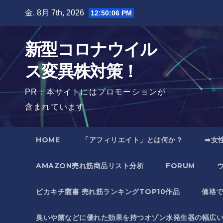
Skip
金. 8月 7th, 2026
12:50:07 PM
to
content
新型コロナウイル
ス変異株対策！
PR：本サイトにはプロモーションが
含まれています
HOME
「アフィリエイト」とは何か？
➡女
AMAZON売れ筋商品リスト分析
FORUM
ピカキチ叢書 売れ筋ランキングTOP10作品
価格
臭いや菌などに優れた効果を持つオゾン水発生器の幅広